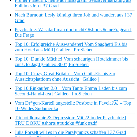
Früher Friseurin, heute auf Instagram: Selbstvermarktung als
Fulltime-Job I 37 Grad
Nach Burnout: Lesly kündigt ihren Job und wandert aus I 37
Grad
Psychiatrie: Was darf man dort nicht? #shorts #eineFragean I
Die Frage
Top 10: Erfolgreiche Auswanderer! Vom Spaghetti-Eis bis
zum Hotel aus Müll | Galileo | ProSieben
Top 10: Dunkle Mächte! Vom schaurigen Hotelzimmer bis
zur Ufo-Jagd |Galileo 360°| ProSieben
Top 10: Crazy Great Britain – Vom Chili-Eis bis zur
Aussichtsplattform ohne Aussicht | Galileo |
Top 10:Einkaufen 2.0 – Vom Tante-Emma-Laden bis zum
Second-Hand-Ikea | Galileo | ProSieben
Vom Dr*gen-Kartell angestellt: Postbote in Favela?🤯 – Top
10 Wildes Südamerika
Trichotillomanie & Depression: Mit 22 in der Psychiatrie |
TRU DOKU #shorts #trudoku #funk #zdf
Julia Porzelt will es in die Paralympics schaffen I 37 Grad