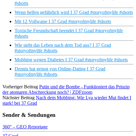
#shorts
Wenn helfen gefährlich wird I 37 Grad #storyofmylife #shorts
Mit 12 Vollwaise I 37 Grad #storyofmylife #shorts
Toxische Freundschaft beendet I 37 Grad #storyofmylife
#shorts
Wie sieht das Leben nach dem Tod aus? I 37 Grad
#storyofmylife #shorts
Mobbing wegen Diabetes I 37 Grad #storyofmylife #shorts
Dennis hat genug von Online-Dating I 37 Grad
#storyofmylife #shorts
Vorheriger Beitrag
Putin und die Bombe - Funktioniert das Prinzip
der atomaren Abschreckung noch? | ZDFzoom
Nächster Beitrag
Nach dem Mobbing: Wie Lya wieder Mut findet I
stark! bei 37 Grad
Sender & Sendungen
360° – GEO Reportage
37 Grad