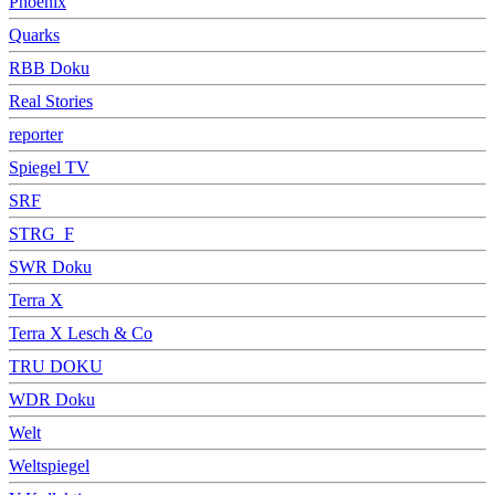
Phoenix
Quarks
RBB Doku
Real Stories
reporter
Spiegel TV
SRF
STRG_F
SWR Doku
Terra X
Terra X Lesch & Co
TRU DOKU
WDR Doku
Welt
Weltspiegel