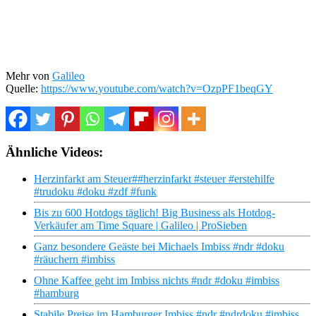
Mehr von
Galileo
Quelle:
https://www.youtube.com/watch?v=OzpPF1beqGY
Ähnliche Videos:
Herzinfarkt am Steuer##herzinfarkt #steuer #erstehilfe
#trudoku #doku #zdf #funk
Bis zu 600 Hotdogs täglich! Big Business als Hotdog-
Verkäufer am Time Square | Galileo | ProSieben
Ganz besondere Geäste bei Michaels Imbiss #ndr #doku
#räuchern #imbiss
Ohne Kaffee geht im Imbiss nichts #ndr #doku #imbiss
#hamburg
Stabile Preise im Hamburger Imbiss #ndr #ndrdoku #imbiss