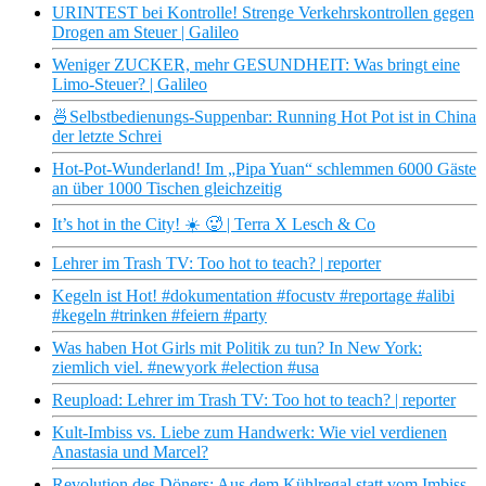
URINTEST bei Kontrolle! Strenge Verkehrskontrollen gegen
Drogen am Steuer | Galileo
Weniger ZUCKER, mehr GESUNDHEIT: Was bringt eine
Limo-Steuer? | Galileo
🍜Selbstbedienungs-Suppenbar: Running Hot Pot ist in China
der letzte Schrei
Hot-Pot-Wunderland! Im „Pipa Yuan“ schlemmen 6000 Gäste
an über 1000 Tischen gleichzeitig
It’s hot in the City! ☀️ 🥵 | Terra X Lesch & Co
Lehrer im Trash TV: Too hot to teach? | reporter
Kegeln ist Hot! #dokumentation #focustv #reportage #alibi
#kegeln #trinken #feiern #party
Was haben Hot Girls mit Politik zu tun? In New York:
ziemlich viel. #newyork #election #usa
Reupload: Lehrer im Trash TV: Too hot to teach? | reporter
Kult-Imbiss vs. Liebe zum Handwerk: Wie viel verdienen
Anastasia und Marcel?
Revolution des Döners: Aus dem Kühlregal statt vom Imbiss