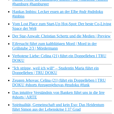
#hamburg #hamburger
Hankas Imbiss: Lecker essen an der Elbe #ndr #ndrdoku
#imbiss
Vom Lost Place zum Start-Up Hot-Spot: Der beste Co-Living
Space der Welt
Der Star-Anwalt: Christian Schertz und die Medien | Preview
Eifersucht führt zum kaltblütigen Mord | Mord in der
Grillstube 2/3 | Mördermann
Verbotene Liebe: Celina (21) führt ein Doppelleben l TRU
DOKU
“Ich strippe, weil ich will“ – Studentin Maria führt ein
Doppelleben | TRU DOKU
Zeugen Jehovas: Celina (21) führt ein Doppelleben l TRU
DOKU #shorts #zeugenjehovas #trudoku #funk
Das intuitive Verständnis von Banken führt uns in die Irre
#shorts | ARTE
Spiritualität, Gemeinschaft und kein Eso: Das Heidentum
führt Simon aus der Lebenskrise I 37 Grad