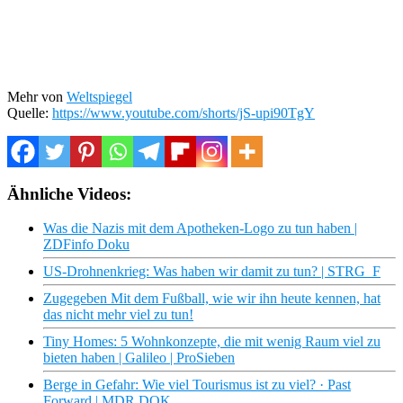
Mehr von
Weltspiegel
Quelle:
https://www.youtube.com/shorts/jS-upi90TgY
Ähnliche Videos:
Was die Nazis mit dem Apotheken-Logo zu tun haben |
ZDFinfo Doku
US-Drohnenkrieg: Was haben wir damit zu tun? | STRG_F
Zugegeben Mit dem Fußball, wie wir ihn heute kennen, hat
das nicht mehr viel zu tun!
Tiny Homes: 5 Wohnkonzepte, die mit wenig Raum viel zu
bieten haben | Galileo | ProSieben
Berge in Gefahr: Wie viel Tourismus ist zu viel? · Past
Forward | MDR DOK