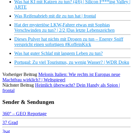
Was hat KI mit Katzen zu tun? (4/6) | Silicon F***ing Valley |
ARTE
Was Reifenabrieb mit dir zu tun hat | frontal
Hat der mysteriöse LKW-Fahrer etwas mit Sophias
Verschwinden zu tun? | 2/2 |Das letzte Lebenszeichen
Dieses Pulver hat nichts mit Drogen zu tun – Energy Sniff
verspricht einen sofortigen #KoffeinKick
Was hat guter Schlaf mit langem Leben zu tun?
Portugal: Zu viel Tourismus, zu wenig Wasser? | WDR Doku
Vorheriger Beitrag
Melonis Italien: Wie rechts ist Europas neue
Machtfrau wirklich? | Weltspiegel
Nächster Beitrag
Heimlich überwacht? Dein Handy als Spion |
frontal
Sender & Sendungen
360° – GEO Reportage
37 Grad
3sat