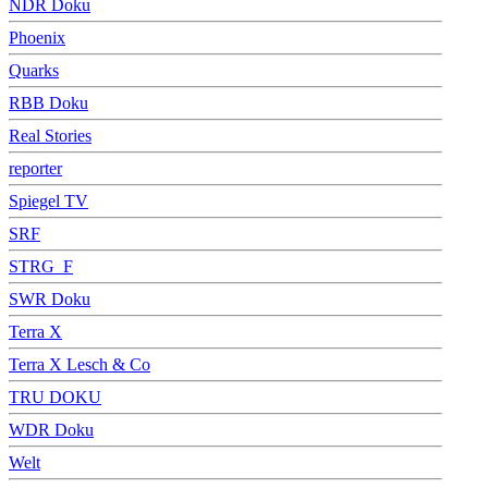
NDR Doku
Phoenix
Quarks
RBB Doku
Real Stories
reporter
Spiegel TV
SRF
STRG_F
SWR Doku
Terra X
Terra X Lesch & Co
TRU DOKU
WDR Doku
Welt