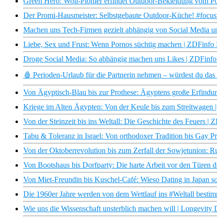
Green Hero: Woll-Pionier erfindet Outdoor-Bekleidung vom 
Der Promi-Hausmeister: Selbstgebaute Outdoor-Küche! #focus
Machen uns Tech-Firmen gezielt abhängig von Social Media 
Liebe, Sex und Frust: Wenn Pornos süchtig machen | ZDFinfo
Droge Social Media: So abhängig machen uns Likes | ZDFinf
🩸 Perioden-Urlaub für die Partnerin nehmen – würdest du da
Von Ägyptisch-Blau bis zur Prothese: Ägyptens große Erfind
Kriege im Alten Ägypten: Von der Keule bis zum Streitwagen
Von der Steinzeit bis ins Weltall: Die Geschichte des Feuers |
Tabu & Toleranz in Israel: Von orthodoxer Tradition bis Gay 
Von der Oktoberrevolution bis zum Zerfall der Sowjetunion: R
Von Bootshaus bis Dorfparty: Die harte Arbeit vor den Türen 
Von Miet-Freundin bis Kuschel-Café: Wieso Dating in Japan s
Die 1960er Jahre werden von dem Wettlauf ins #Weltall best
Wie uns die Wissenschaft unsterblich machen will | Longevi