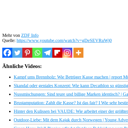
Mehr von
ZDF Info
Quelle:
https://www.youtube.com/watch?v=gDeSEVRuWj0
Ähnliche Videos:
Kampf ums Brennholz: Wie Betrüger Kasse machen | report 
Skandal oder geniales Konzept: Wie kann Decathlon so günstig 
Nussmischungen: Sind teure und billige Marken identisch? | Ga
Brustamputation: Zahlt die Kasse? Ist das fair? I Wie sehr be
Hinter den Kulissen bei VAUDE: Wie arbeitet einer der größte
Outdoor-Liebe: Mit dem Kajak durch Norwegen | Young Adve