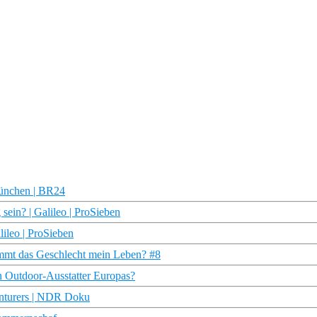
München | BR24
sein? | Galileo | ProSieben
lileo | ProSieben
stimmt das Geschlecht mein Leben? #8
n Outdoor-Ausstatter Europas?
nturers | NDR Doku