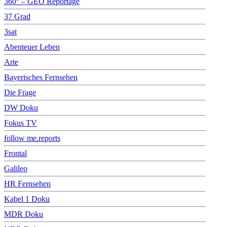
360° – GEO Reportage
37 Grad
3sat
Abenteuer Leben
Arte
Bayerisches Fernsehen
Die Frage
DW Doku
Fokus TV
follow me.reports
Frontal
Galileo
HR Fernsehen
Kabel 1 Doku
MDR Doku