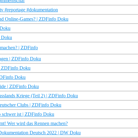
Pommernschaf
tv #reportage #dokumentation
und Online-Games? | ZDFinfo Doku
 Doku
o Doku
s machen? | ZDFinfo
ungen | ZDFinfo Doku
 | ZDFinfo Doku
 ZDFinfo Doku
Pride | ZDFinfo Doku
usslands Kriege (Teil 2) | ZDFinfo Doku
deutscher Clubs | ZDFinfo Doku
o schwer ist | ZDFinfo Doku
immt! Wer wird das Rennen machen?
ty Dokumentation Deutsch 2022 | DW Doku