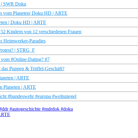
me | SWR Doku
ten vom Planeten| Doku HD | ARTE
neten | Doku HD | ARTE
 52 Kindern von 12 verschiedenen Frauen
ds Heimwerker-Paradies
Protest? | STRG_F
r vom #Online-Dating? #7
t das Puppen & Trüffel-Geschäft?
Planeten | ARTE
om Planeten | ARTE
licht #bundeswehr #europa #weltspiegel
 #ddr #autogeschichte #mdrdok #doku
 ARTE