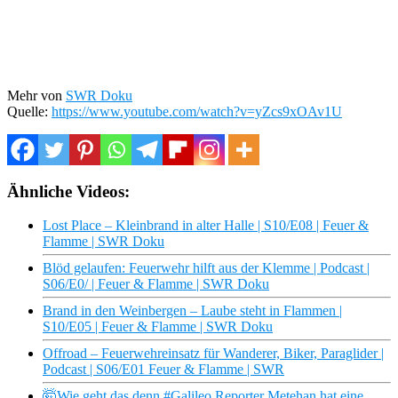
Mehr von
SWR Doku
Quelle:
https://www.youtube.com/watch?v=yZcs9xOAv1U
Ähnliche Videos:
Lost Place – Kleinbrand in alter Halle | S10/E08 | Feuer &
Flamme | SWR Doku
Blöd gelaufen: Feuerwehr hilft aus der Klemme | Podcast |
S06/E0/ | Feuer & Flamme | SWR Doku
Brand in den Weinbergen – Laube steht in Flammen |
S10/E05 | Feuer & Flamme | SWR Doku
Offroad – Feuerwehreinsatz für Wanderer, Biker, Paraglider |
Podcast | S06/E01 Feuer & Flamme | SWR
🤯Wie geht das denn #Galileo Reporter Metehan hat eine