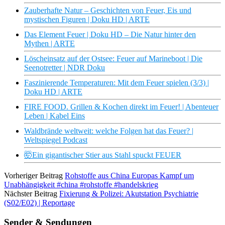
Zauberhafte Natur – Geschichten von Feuer, Eis und
mystischen Figuren | Doku HD | ARTE
Das Element Feuer | Doku HD – Die Natur hinter den
Mythen | ARTE
Löscheinsatz auf der Ostsee: Feuer auf Marineboot | Die
Seenotretter | NDR Doku
Faszinierende Temperaturen: Mit dem Feuer spielen (3/3) |
Doku HD | ARTE
FIRE FOOD. Grillen & Kochen direkt im Feuer! | Abenteuer
Leben | Kabel Eins
Waldbrände weltweit: welche Folgen hat das Feuer? |
Weltspiegel Podcast
🤯Ein gigantischer Stier aus Stahl spuckt FEUER
Vorheriger Beitrag
Rohstoffe aus China Europas Kampf um
Unabhängigkeit #china #rohstoffe #handelskrieg
Nächster Beitrag
Fixierung & Polizei: Akutstation Psychiatrie
(S02/E02) | Reportage
Sender & Sendungen