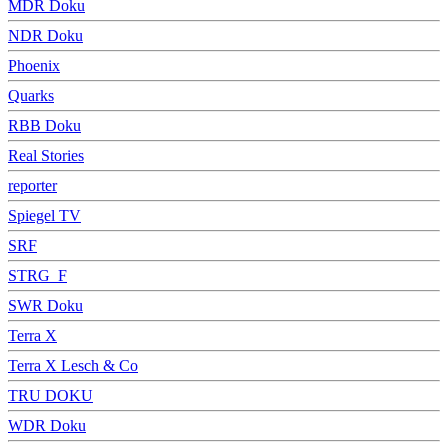
MDR Doku
NDR Doku
Phoenix
Quarks
RBB Doku
Real Stories
reporter
Spiegel TV
SRF
STRG_F
SWR Doku
Terra X
Terra X Lesch & Co
TRU DOKU
WDR Doku