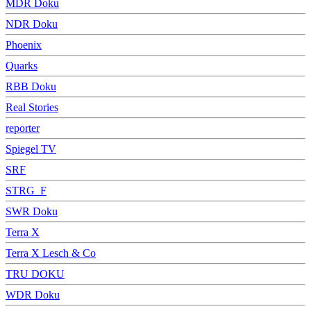
MDR Doku
NDR Doku
Phoenix
Quarks
RBB Doku
Real Stories
reporter
Spiegel TV
SRF
STRG_F
SWR Doku
Terra X
Terra X Lesch & Co
TRU DOKU
WDR Doku