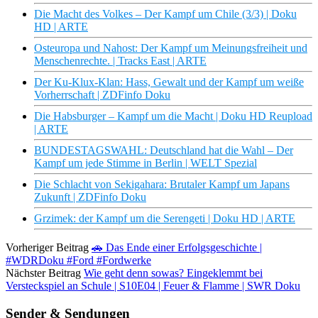
Die Macht des Volkes – Der Kampf um Chile (3/3) | Doku
HD | ARTE
Osteuropa und Nahost: Der Kampf um Meinungsfreiheit und
Menschenrechte. | Tracks East | ARTE
Der Ku-Klux-Klan: Hass, Gewalt und der Kampf um weiße
Vorherrschaft | ZDFinfo Doku
Die Habsburger – Kampf um die Macht | Doku HD Reupload
| ARTE
BUNDESTAGSWAHL: Deutschland hat die Wahl – Der
Kampf um jede Stimme in Berlin | WELT Spezial
Die Schlacht von Sekigahara: Brutaler Kampf um Japans
Zukunft | ZDFinfo Doku
Grzimek: der Kampf um die Serengeti | Doku HD | ARTE
Vorheriger Beitrag
🚗 Das Ende einer Erfolgsgeschichte |
#WDRDoku #Ford #Fordwerke
Nächster Beitrag
Wie geht denn sowas? Eingeklemmt bei
Versteckspiel an Schule | S10E04 | Feuer & Flamme | SWR Doku
Sender & Sendungen