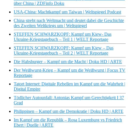
über China | ZDFinfo Doku
USA-China: Machtkampf um Taiwan | Weltspiegel Podcast
China strebt nach Weltmacht und deutet dabei die Geschichte
des Zweiten Weltkriegs um | Weltspiegel
STEFFEN SCHWARZKOPF: Kampf um Kiew- Das
Ukraine-Kriegstagebuch – Teil 1 | WELT Reportage
STEFFEN SCHWARZKOPF: Kampf um Kiew – Das
Ukraine-Kriegstagebuch – Teil 2 | WELT Reportage
Die Habsburger – Kampf um die Macht | Doku HD | ARTE
Der Weißwurst-Krieg – Kampf um die Weißwurst | Focus TV
Reportage
Tatort Internet: Digitale Rebellen im Kampf um die Wahrheit |
Digital Empire
Tödlicher Autounfall: Antonias Kampf um Gerechtigkeit I 37
Grad
Philippinen – Kampf um die Demokratie | Doku HD | ARTE
Im Kampf um die Republik – Rosa Luxemburg vs Friedrich
Ebert | Duelle | ARTE