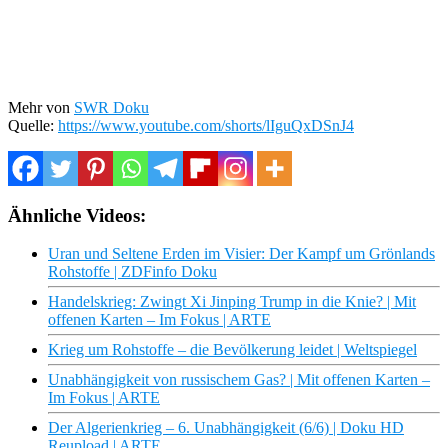
Mehr von
SWR Doku
Quelle:
https://www.youtube.com/shorts/lIguQxDSnJ4
Ähnliche Videos:
Uran und Seltene Erden im Visier: Der Kampf um Grönlands
Rohstoffe | ZDFinfo Doku
Handelskrieg: Zwingt Xi Jinping Trump in die Knie? | Mit
offenen Karten – Im Fokus | ARTE
Krieg um Rohstoffe – die Bevölkerung leidet | Weltspiegel
Unabhängigkeit von russischem Gas? | Mit offenen Karten –
Im Fokus | ARTE
Der Algerienkrieg – 6. Unabhängigkeit (6/6) | Doku HD
Reupload | ARTE