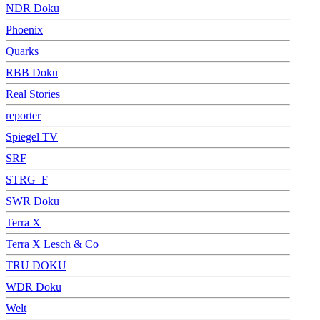
NDR Doku
Phoenix
Quarks
RBB Doku
Real Stories
reporter
Spiegel TV
SRF
STRG_F
SWR Doku
Terra X
Terra X Lesch & Co
TRU DOKU
WDR Doku
Welt