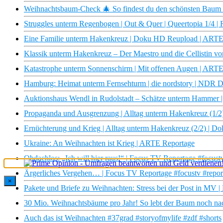
Weihnachtsbaum-Check 🎄 So findest du den schönsten Baum f
Struggles unterm Regenbogen | Out & Quer | Queertopia 1/4 | 
Eine Familie unterm Hakenkreuz | Doku HD Reupload | ART
Klassik unterm Hakenkreuz – Der Maestro und die Cellistin 
Katastrophe unterm Sonnenschirm | Mit offenen Augen | ART
Hamburg: Heimat unterm Fernsehturm | die nordstory | NDR 
Auktionshaus Wendl in Rudolstadt – Schätze unterm Hamme
Propaganda und Ausgrenzung | Alltag unterm Hakenkreuz (1/
Ernüchterung und Krieg | Alltag unterm Hakenkreuz (2/2) | 
Ukraine: An Weihnachten ist Krieg | ARTE Reportage
Obdachlos: „Ich will hier raus!“ | Focus TV Reportage #focus
Ärgerliches Vergehen… | Focus TV Reportage #focustv #repor
×
Pakete und Briefe zu Weihnachten: Stress bei der Post in MV
30 Mio. Weihnachtsbäume pro Jahr! So lebt der Baum noch nac
Auch das ist Weihnachten #37grad #storyofmylife #zdf #shorts