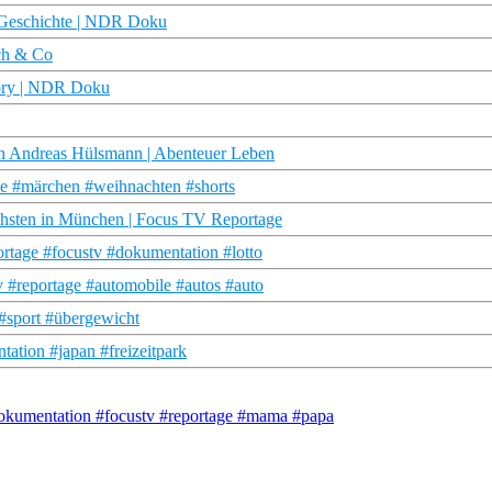
e Geschichte | NDR Doku
sch & Co
tory | NDR Doku
von Andreas Hülsmann | Abenteuer Leben
e #märchen #weihnachten #shorts
chsten in München | Focus TV Reportage
rtage #focustv #dokumentation #lotto
 #reportage #automobile #autos #auto
 #sport #übergewicht
ation #japan #freizeitpark
#dokumentation #focustv #reportage #mama #papa