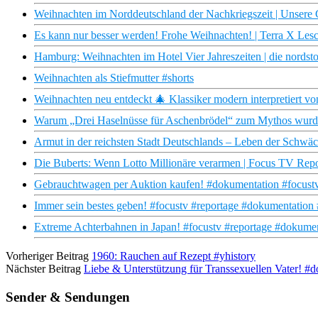
Weihnachten im Norddeutschland der Nachkriegszeit | Unser
Es kann nur besser werden! Frohe Weihnachten! | Terra X Le
Hamburg: Weihnachten im Hotel Vier Jahreszeiten | die nords
Weihnachten als Stiefmutter #shorts
Weihnachten neu entdeckt 🎄 Klassiker modern interpretiert 
Warum „Drei Haselnüsse für Aschenbrödel“ zum Mythos wurd
Armut in der reichsten Stadt Deutschlands – Leben der Schwä
Die Buberts: Wenn Lotto Millionäre verarmen | Focus TV Repo
Gebrauchtwagen per Auktion kaufen! #dokumentation #focustv
Immer sein bestes geben! #focustv #reportage #dokumentation
Extreme Achterbahnen in Japan! #focustv #reportage #dokument
Vorheriger Beitrag
1960: Rauchen auf Rezept #yhistory
Nächster Beitrag
Liebe & Unterstützung für Transsexuellen Vater! 
Sender & Sendungen