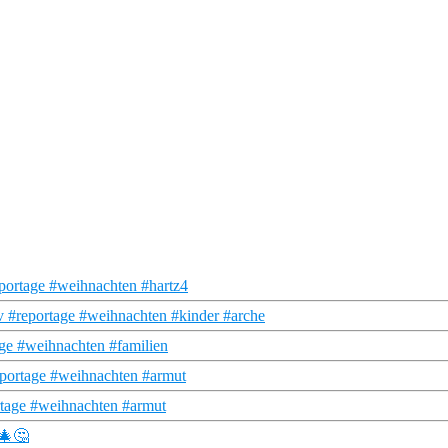
portage #weihnachten #hartz4
v #reportage #weihnachten #kinder #arche
age #weihnachten #familien
eportage #weihnachten #armut
rtage #weihnachten #armut
🎄🤔