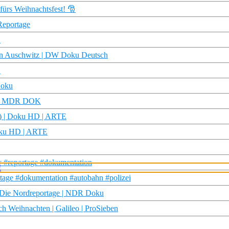
ürs Weihnachtsfest! 🎅
Reportage
E
von Auschwitz | DW Doku Deutsch
E
Doku
r | MDR DOK
2) | Doku HD | ARTE
Doku HD | ARTE
tv #reportage #dokumentation
tage #dokumentation #autobahn #polizei
 | Die Nordreportage | NDR Doku
h Weihnachten | Galileo | ProSieben