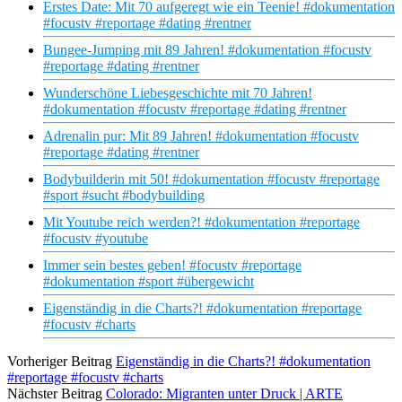
Erstes Date: Mit 70 aufgeregt wie ein Teenie! #dokumentation
#focustv #reportage #dating #rentner
Bungee-Jumping mit 89 Jahren! #dokumentation #focustv
#reportage #dating #rentner
Wunderschöne Liebesgeschichte mit 70 Jahren!
#dokumentation #focustv #reportage #dating #rentner
Adrenalin pur: Mit 89 Jahren! #dokumentation #focustv
#reportage #dating #rentner
Bodybuilderin mit 50! #dokumentation #focustv #reportage
#sport #sucht #bodybuilding
Mit Youtube reich werden?! #dokumentation #reportage
#focustv #youtube
Immer sein bestes geben! #focustv #reportage
#dokumentation #sport #übergewicht
Eigenständig in die Charts?! #dokumentation #reportage
#focustv #charts
Vorheriger Beitrag
Eigenständig in die Charts?! #dokumentation
#reportage #focustv #charts
Nächster Beitrag
Colorado: Migranten unter Druck | ARTE