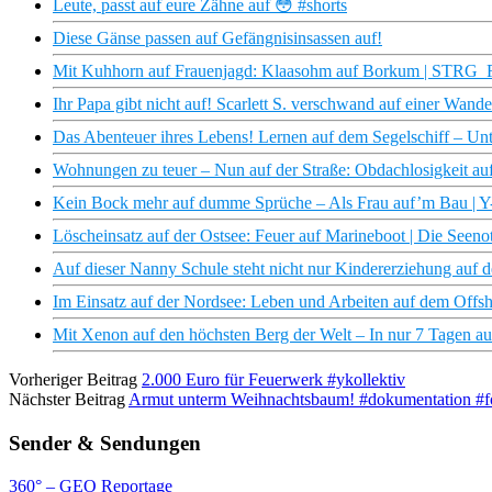
Leute, passt auf eure Zähne auf 😳 #shorts
Diese Gänse passen auf Gefängnisinsassen auf!
Mit Kuhhorn auf Frauenjagd: Klaasohm auf Borkum | STRG_
Ihr Papa gibt nicht auf! Scarlett S. verschwand auf einer Wande
Das Abenteuer ihres Lebens! Lernen auf dem Segelschiff – Unte
Wohnungen zu teuer – Nun auf der Straße: Obdachlosigkeit au
Kein Bock mehr auf dumme Sprüche – Als Frau auf’m Bau | Y-
Löscheinsatz auf der Ostsee: Feuer auf Marineboot | Die Seen
Auf dieser Nanny Schule steht nicht nur Kindererziehung auf 
Im Einsatz auf der Nordsee: Leben und Arbeiten auf dem Offsh
Mit Xenon auf den höchsten Berg der Welt – In nur 7 Tagen a
Vorheriger Beitrag
2.000 Euro für Feuerwerk #ykollektiv
Nächster Beitrag
Armut unterm Weihnachtsbaum! #dokumentation #fo
Sender & Sendungen
360° – GEO Reportage