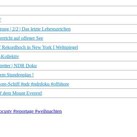
F
rung | 2/2 | Das letzte Lebenszeichen
rricht auf offener See
f Rekordhoch in New York I Weltspiegel
Kollektiv
otretter | NDR Doku
dem Stundenplan !
ore-Schiff #ndr #ndrdoku #offshore
uf dem Mount Everest!
custv #reportage #weihnachten