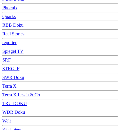
Phoenix
Quarks
RBB Doku
Real Stories
reporter
Spiegel TV
SRF
STRG_F
SWR Doku
Terra X
Terra X Lesch & Co
TRU DOKU
WDR Doku
Welt
Weltspiegel