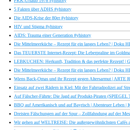
FKK-Urlaub 1978 #yhistory
5 Fakten über ADHS #yhistory
Die AIDS-Krise der 80er #yhistory
HIV und Stigma #yhistory
AIDS: Trauma einer Generation #yhistory
Die Mittelmeerküche – Rezept für ein langes Leben? | Doku 
Das TEUERSTE Internet-Rezept: Die Leberpraline im Goldmant
LEBKUCHEN: Herkunft, Tradition & das perfekte Rezept! | G
Die Mittelmeerküche – Rezept für ein langes Leben? | Doku
Wiens Back-Omas und ihr Rezept gegen Altersarmut | ARTE R
Einsatz auf zwei Rädern in Kiel: Mit der Fahrradpolizei auf S
Auf Fälscher-Fährte: Die Jagd auf Produkt-Piraten (SPIEGEL
BBQ auf Amerikanisch und auf Bayrisch | Abenteuer Leben | 
Dreisten Fälschungen auf der Spur – Zollfahndung auf der Mes
Wir gehen auf WELTREISE: Die außergewöhnlichsten Cafés auf