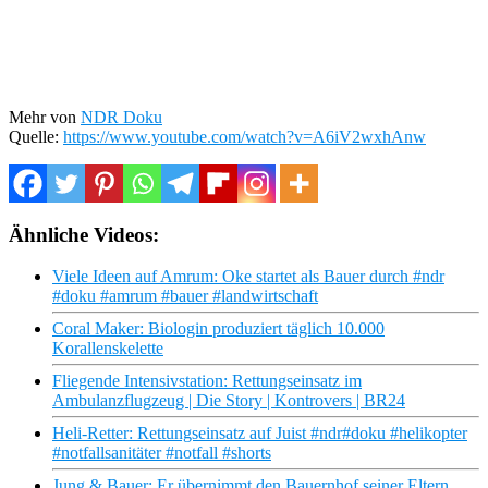
Mehr von
NDR Doku
Quelle:
https://www.youtube.com/watch?v=A6iV2wxhAnw
Ähnliche Videos:
Viele Ideen auf Amrum: Oke startet als Bauer durch #ndr
#doku #amrum #bauer #landwirtschaft
Coral Maker: Biologin produziert täglich 10.000
Korallenskelette
Fliegende Intensivstation: Rettungseinsatz im
Ambulanzflugzeug | Die Story | Kontrovers | BR24
Heli-Retter: Rettungseinsatz auf Juist #ndr#doku #helikopter
#notfallsanitäter #notfall #shorts
Jung & Bauer: Er übernimmt den Bauernhof seiner Eltern