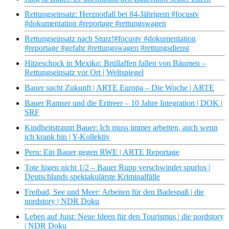
Rettungseinsatz: Herznotfall bei 84-Jährigem #focustv
#dokumentation #reportage #rettungswagen
Rettungseinsatz nach Sturz!#focustv #dokumentation
#reportage #gefahr #rettungswagen #rettungsdienst
Hitzeschock in Mexiko: Brüllaffen fallen von Bäumen –
Rettungseinsatz vor Ort | Weltspiegel
Bauer sucht Zukunft | ARTE Europa – Die Woche | ARTE
Bauer Ramser und die Eritreer – 10 Jahre Integration | DOK |
SRF
Kindheitstraum Bauer: Ich muss immer arbeiten, auch wenn
ich krank bin | Y-Kollektiv
Peru: Ein Bauer gegen RWE | ARTE Reportage
Tote lügen nicht 1/2 – Bauer Rupp verschwindet spurlos |
Deutschlands spektakulärste Kriminalfälle
Freibad, See und Meer: Arbeiten für den Badespaß | die
nordstory | NDR Doku
Leben auf Juist: Neue Ideen für den Tourismus | die nordstory
| NDR Doku