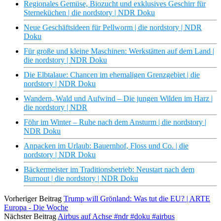
Regionales Gemüse, Biozucht und exklusives Geschirr für
Sterneküchen | die nordstory | NDR Doku
Neue Geschäftsideen für Pellworm | die nordstory | NDR
Doku
Für große und kleine Maschinen: Werkstätten auf dem Land |
die nordstory | NDR Doku
Die Elbtalaue: Chancen im ehemaligen Grenzgebiet | die
nordstory | NDR Doku
Wandern, Wald und Aufwind – Die jungen Wilden im Harz |
die nordstory | NDR
Föhr im Winter – Ruhe nach dem Ansturm | die nordstory |
NDR Doku
Anpacken im Urlaub: Bauernhof, Floss und Co. | die
nordstory | NDR Doku
Bäckermeister im Traditionsbetrieb: Neustart nach dem
Burnout | die nordstory | NDR Doku
Vorheriger Beitrag
Trump will Grönland: Was tut die EU? | ARTE
Europa - Die Woche
Nächster Beitrag
Airbus auf Achse #ndr #doku #airbus