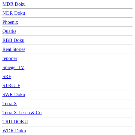
MDR Doku
NDR Doku
Phoenix
Quarks
RBB Doku
Real Stories
reporter
Spiegel TV
SRF
STRG_F
SWR Doku
Terra X
Terra X Lesch & Co
TRU DOKU
WDR Doku