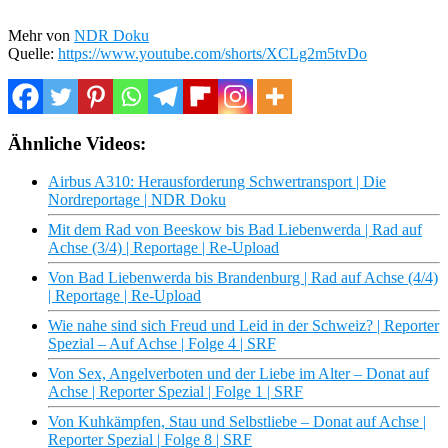
Mehr von
NDR Doku
Quelle:
https://www.youtube.com/shorts/XCLg2m5tvDo
Ähnliche Videos:
Airbus A310: Herausforderung Schwertransport | Die
Nordreportage | NDR Doku
Mit dem Rad von Beeskow bis Bad Liebenwerda | Rad auf
Achse (3/4) | Reportage | Re-Upload
Von Bad Liebenwerda bis Brandenburg | Rad auf Achse (4/4)
| Reportage | Re-Upload
Wie nahe sind sich Freud und Leid in der Schweiz? | Reporter
Spezial – Auf Achse | Folge 4 | SRF
Von Sex, Angelverboten und der Liebe im Alter – Donat auf
Achse | Reporter Spezial | Folge 1 | SRF
Von Kuhkämpfen, Stau und Selbstliebe – Donat auf Achse |
Reporter Spezial | Folge 8 | SRF