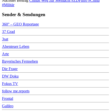
Nächster Beitrag
Chinas Weg zur Seemacht #ZDFinfo #China
#Militär
Sender & Sendungen
360° – GEO Reportage
37 Grad
3sat
Abenteuer Leben
Arte
Bayerisches Fernsehen
Die Frage
DW Doku
Fokus TV
follow me.reports
Frontal
Galileo