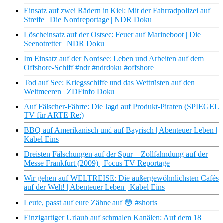
Einsatz auf zwei Rädern in Kiel: Mit der Fahrradpolizei auf
Streife | Die Nordreportage | NDR Doku
Löscheinsatz auf der Ostsee: Feuer auf Marineboot | Die
Seenotretter | NDR Doku
Im Einsatz auf der Nordsee: Leben und Arbeiten auf dem
Offshore-Schiff #ndr #ndrdoku #offshore
Tod auf See: Kriegsschiffe und das Wettrüsten auf den
Weltmeeren | ZDFinfo Doku
Auf Fälscher-Fährte: Die Jagd auf Produkt-Piraten (SPIEGEL
TV für ARTE Re:)
BBQ auf Amerikanisch und auf Bayrisch | Abenteuer Leben |
Kabel Eins
Dreisten Fälschungen auf der Spur – Zollfahndung auf der
Messe Frankfurt (2009) | Focus TV Reportage
Wir gehen auf WELTREISE: Die außergewöhnlichsten Cafés
auf der Welt! | Abenteuer Leben | Kabel Eins
Leute, passt auf eure Zähne auf 😳 #shorts
Einzigartiger Urlaub auf schmalen Kanälen: Auf dem 18