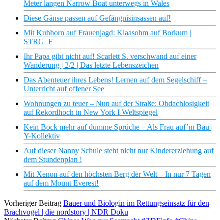
Meter langen Narrow Boat unterwegs in Wales
Diese Gänse passen auf Gefängnisinsassen auf!
Mit Kuhhorn auf Frauenjagd: Klaasohm auf Borkum |
STRG_F
Ihr Papa gibt nicht auf! Scarlett S. verschwand auf einer
Wanderung | 2/2 | Das letzte Lebenszeichen
Das Abenteuer ihres Lebens! Lernen auf dem Segelschiff –
Unterricht auf offener See
Wohnungen zu teuer – Nun auf der Straße: Obdachlosigkeit
auf Rekordhoch in New York I Weltspiegel
Kein Bock mehr auf dumme Sprüche – Als Frau auf’m Bau |
Y-Kollektiv
Auf dieser Nanny Schule steht nicht nur Kindererziehung auf
dem Stundenplan !
Mit Xenon auf den höchsten Berg der Welt – In nur 7 Tagen
auf dem Mount Everest!
Vorheriger Beitrag
Bauer und Biologin im Rettungseinsatz für den
Brachvogel | die nordstory | NDR Doku