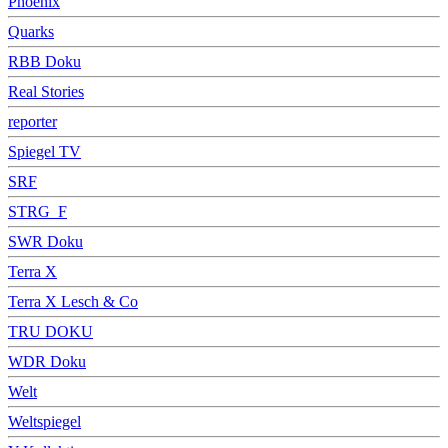
Phoenix
Quarks
RBB Doku
Real Stories
reporter
Spiegel TV
SRF
STRG_F
SWR Doku
Terra X
Terra X Lesch & Co
TRU DOKU
WDR Doku
Welt
Weltspiegel