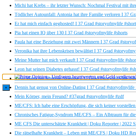
Michi hat Krebs – ihr letzter Wunsch: Nochmal Festival mit ihr
Tödlicher Autounfall: Antonia hat ihre Familie verloren I 37 G
Er hat mich einfach geghosted! I 37 Grad #storyofmylife #short
Pia hat einen IQ über 130 I 37 Grad #storyofmylife #shorts
Paula hat eine Beziehung mit zwei Männern I 37 Grad #storyof
Veronika hat ihre Lebenskrisen bewältigt I 37 Grad #storyofmyl
Meine Mutter hat mich verkauft I 37 Grad #storyofmylife #shor
Leon hat seinen Diabetes gehasst! I 37 Grad #storyofmylife #sh
Mein Mann hat Multiple Sklerose I 37 Grad #storyofmylife #sh
Dennis hat genug von Online-Dating I 37 Grad #storyofmylife 
×
Mein Körper, mein Freund? #37grad #storyofmylife #zdf
ME/CFS: Ich habe eine Erschöpfung, die sich keiner vorstellen
Chronisches Fatigue-Syndrom ME/CFS – Ein Albtraum für die 
ME CFS Die unterschätzte Krankheit | Doku Reporter | 2022
Die rätselhafte Krankheit – Leben mit ME/CFS | Doku HD Re