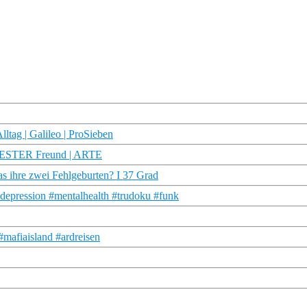
ltag | Galileo | ProSieben
g BESTER Freund | ARTE
as ihre zwei Fehlgeburten? I 37 Grad
#depression #mentalhealth #trudoku #funk
#mafiaisland #ardreisen