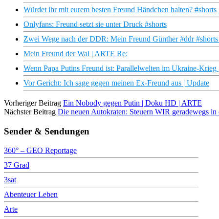
Würdet ihr mit eurem besten Freund Händchen halten? #shorts
Onlyfans: Freund setzt sie unter Druck #shorts
Zwei Wege nach der DDR: Mein Freund Günther #ddr #shorts 
Mein Freund der Wal | ARTE Re:
Wenn Papa Putins Freund ist: Parallelwelten im Ukraine-Krieg 
Vor Gericht: Ich sage gegen meinen Ex-Freund aus | Update
Vorheriger Beitrag
Ein Nobody gegen Putin | Doku HD | ARTE
Nächster Beitrag
Die neuen Autokraten: Steuern WIR geradewegs in 
Sender & Sendungen
360° – GEO Reportage
37 Grad
3sat
Abenteuer Leben
Arte