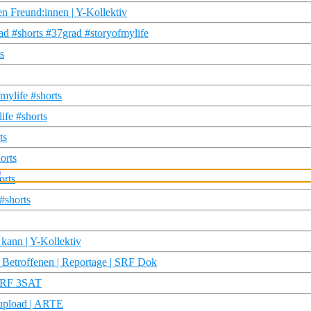
en Freund:innen | Y-Kollektiv
rad #shorts #37grad #storyofmylife
s
mylife #shorts
ife #shorts
ts
orts
orts
#shorts
 kann | Y-Kollektiv
Betroffenen | Reportage | SRF Dok
 SRF 3SAT
upload | ARTE