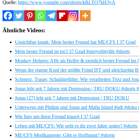
Quelle:
https://www.youtube.com/shorts/kBLTQ7hH3yA
Ähnliche Videos:
Unsichtbar krank: Mein bester Freund hat ME/CFS I 37 Grad
Mein bester Freund ist tot I 37 Grad #storyofmylife #shorts
Monkey Helpers: Affe als Helfer & ziemlich bester Freund im Al
Wenn der eigene Kopf der größte Feind IST und gleichzeiti
Schmerz, Trauer, Schuldgefühle: Wie verarbeiten Trixi und Jon
Jonas lebt seit 7 Jahren mit Depression | TRU DOKU #shorts 
Jonas (27) lebt seit 7 Jahren mit Depression | TRU DOKU
Unterwegs mit Philipp und Jonas auf Mafia Island #ndr #doku 
Wie Ines um ihren Freund trauert I 37 Grad
Leben mit ME/CFS: Wie geht es ihr zwei Jahre später? #shorts
ME/CFS Medikamente: Gibt es Hoffnung? #shorts