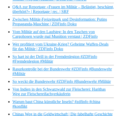
Q&A zur Reportage «Frauen im Militär – Belästigt, beschämt,
überhört?» | Reportage | rec. | SRF
Zwischen Militär-Freizeitpark und Desinformation: Putins
Propaganda-Maschine | ZDFinfo Doku
Vom Militär auf den Laufsteg: In den Taschen von
Cargohosen wurde mal Munition verstaut | ZDFinfo
Wer profitiert vom Ukraine-Krieg? Geheime Waffen-Deals
für das Militär | ZDFinfo Doku
So hart ist der Drill in der Fremdenlegion #ZDFinfo
#Fremdenlegion #Militär
Rasurkontrolle bei der Bundeswehr #ZDFinfo #Bundeswehr
#Militär
So weckt die Bundeswehr #ZDFinfo #Bundeswehr #Militär
Von Indien in den Schwarzwald zur Fleischerei: Harithas
Weg zur Fleischereifachverkäuferin
Warum baut China künstliche Inseln? #zdfinfo #china
#konflikt
Chinas Weg in die Geldwirtschaft | Die fabelhafte Geschichte