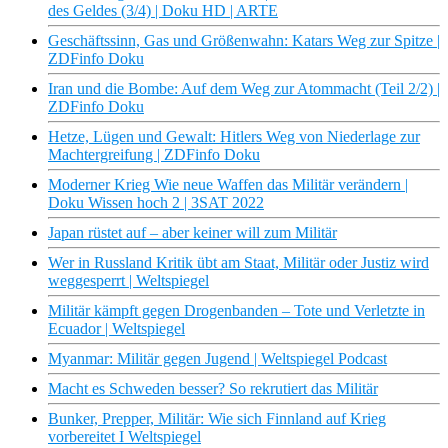
des Geldes (3/4) | Doku HD | ARTE
Geschäftssinn, Gas und Größenwahn: Katars Weg zur Spitze |
ZDFinfo Doku
Iran und die Bombe: Auf dem Weg zur Atommacht (Teil 2/2) |
ZDFinfo Doku
Hetze, Lügen und Gewalt: Hitlers Weg von Niederlage zur
Machtergreifung | ZDFinfo Doku
Moderner Krieg Wie neue Waffen das Militär verändern |
Doku Wissen hoch 2 | 3SAT 2022
Japan rüstet auf – aber keiner will zum Militär
Wer in Russland Kritik übt am Staat, Militär oder Justiz wird
weggesperrt | Weltspiegel
Militär kämpft gegen Drogenbanden – Tote und Verletzte in
Ecuador | Weltspiegel
Myanmar: Militär gegen Jugend | Weltspiegel Podcast
Macht es Schweden besser? So rekrutiert das Militär
Bunker, Prepper, Militär: Wie sich Finnland auf Krieg
vorbereitet I Weltspiegel