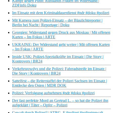
Kampf gegen Putin: Russlands Frauen im Widerstand |
ZDFinfo Doku
Im Einsatz mit dem Kriminaldauerdienst #ndr #doku #polizei
Mit Kamera zum Polizei-Einsatz – der Blaulichtreporter |
Berlin bei Nacht | Reportage | Doku
Georgien: Widerstand gegen Druck aus Moskau | Mit offenen
Karten – Im Fokus | ARTE
UKRAINE: Der Widerstand geht weiter | Mit offenen Karten
– Im Fokus | ARTE
Inside USK: Polizei-Spezialkräfte im Einsatz | Die Story |
Kontrovers | BR24
Verkehrsrowdys und die Polizei: Fahrradstreife im Einsatz |
Die Story | Kontrovers | BR24
Sattelfest – die Reiterstaffel der Polizei Sachsen im Einsatz |
Entdecke den Osten | MDR DOK
Polizei: Verfolgung aufnehmen #ndr #doku #polizei
Der fast perfekte Mord an Gertrud L. – so hat die Polizei ihn
aufgeklärt | Täter – Opfer – Polizei
Gewalt durch Polizei? | STRG_F #polizei #polizeigewalt