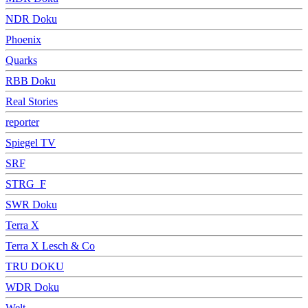
NDR Doku
Phoenix
Quarks
RBB Doku
Real Stories
reporter
Spiegel TV
SRF
STRG_F
SWR Doku
Terra X
Terra X Lesch & Co
TRU DOKU
WDR Doku
Welt