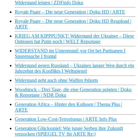
Widerstand leisten | ZDFinfo Doku
Royale Paare – Die neue Generation | Doku HD | ARTE
Royale Paare – Die neue Generation | Doku HD Reupload |
ARTE
KRIEG AM KIPPPUNKT: Widerstand der Ukrainer – Diese
Optionen hat Putin noch | WELT Reportage
WIDERSTAND im Untergrund: vor Ort bei Partisanen I
Spurensuche I frontal
Widerstand gegen Russland – Ukraines langer Weg durch ein
Jahrzehnt des Konflikts I Weltspiegel
Widerstand geht auch ohne Waffen #shorts
Woodstock – Drei Tage, die eine Generation prägten | Doku
& Reportage | NDR Doku
Generation Africa – Hinter den Kulissen | Thema Plus |
ARTE
Generation Low-Cost-Terrorismus | ARTE Info Plus
Generation Glücksspiel: Wie junge Serben ihre Zukunft
verzocken (SPIEGEL TV für ARTE Re:)