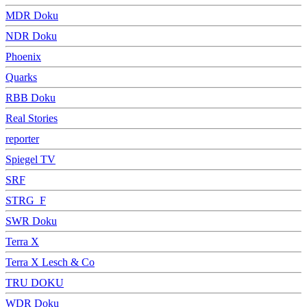
MDR Doku
NDR Doku
Phoenix
Quarks
RBB Doku
Real Stories
reporter
Spiegel TV
SRF
STRG_F
SWR Doku
Terra X
Terra X Lesch & Co
TRU DOKU
WDR Doku