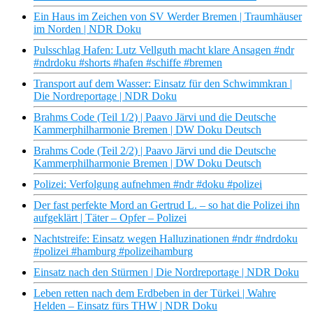
Ein Haus im Zeichen von SV Werder Bremen | Traumhäuser
im Norden | NDR Doku
Pulsschlag Hafen: Lutz Vellguth macht klare Ansagen #ndr
#ndrdoku #shorts #hafen #schiffe #bremen
Transport auf dem Wasser: Einsatz für den Schwimmkran |
Die Nordreportage | NDR Doku
Brahms Code (Teil 1/2) | Paavo Järvi und die Deutsche
Kammerphilharmonie Bremen | DW Doku Deutsch
Brahms Code (Teil 2/2) | Paavo Järvi und die Deutsche
Kammerphilharmonie Bremen | DW Doku Deutsch
Polizei: Verfolgung aufnehmen #ndr #doku #polizei
Der fast perfekte Mord an Gertrud L. – so hat die Polizei ihn
aufgeklärt | Täter – Opfer – Polizei
Nachtstreife: Einsatz wegen Halluzinationen #ndr #ndrdoku
#polizei #hamburg #polizeihamburg
Einsatz nach den Stürmen | Die Nordreportage | NDR Doku
Leben retten nach dem Erdbeben in der Türkei | Wahre
Helden – Einsatz fürs THW | NDR Doku