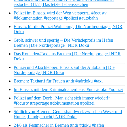
erstochen! |1/2 | Das letzte Lebenszeichen
Polizei im Einsatz wird der Weg versperrt.. #focustv
#dokumentation #reportage #polizei #autobahn
Einsatz für die Polizei Wolfsburg | Die Nordreportage | NDR
Doku
Groß, schwer und sperrig – Die Verladeprofis im Hafen
Bremen | Die Nordreportage | NDR Doku
Das Rouladen-Taxi aus Bremen | Die Nordreportage | NDR
Doku
Polizei und Abschlepper: Einsatz auf der Autobahn | Die
Nordreportage | NDR Doku
Bremen: Taxitarif für Frauen #ndr #ndrdoku #taxi
Im Einsatz mit dem Kriminaldauerdienst #ndr #doku #polizei
Polizei auf dem Dorf: „Man sieht sich immer wieder!“
#focustv #reportage #dokumentation #polizei
Südlich von Bremen: Genusshandwerk zwischen Weser und
Hunte | Landgemacht | NDR Doku
24/6 als Festmacher in Bremen #ndr #doku #hafen