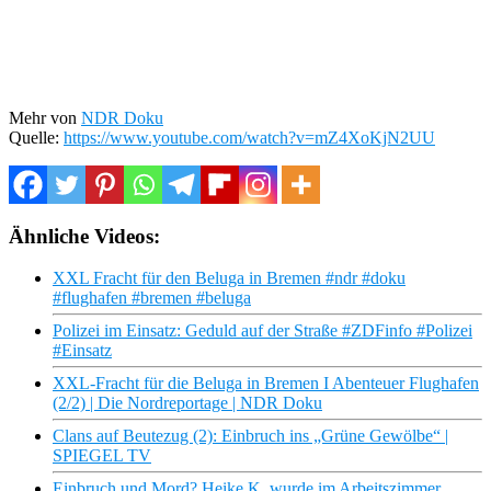
Mehr von
NDR Doku
Quelle:
https://www.youtube.com/watch?v=mZ4XoKjN2UU
Ähnliche Videos:
XXL Fracht für den Beluga in Bremen #ndr #doku
#flughafen #bremen #beluga
Polizei im Einsatz: Geduld auf der Straße #ZDFinfo #Polizei
#Einsatz
XXL-Fracht für die Beluga in Bremen I Abenteuer Flughafen
(2/2) | Die Nordreportage | NDR Doku
Clans auf Beutezug (2): Einbruch ins „Grüne Gewölbe“ |
SPIEGEL TV
Einbruch und Mord? Heike K. wurde im Arbeitszimmer