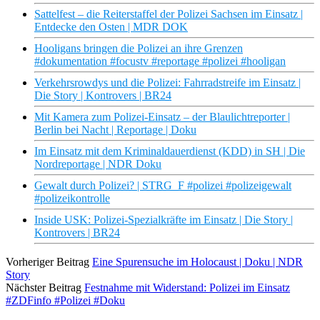
Sattelfest – die Reiterstaffel der Polizei Sachsen im Einsatz |
Entdecke den Osten | MDR DOK
Hooligans bringen die Polizei an ihre Grenzen
#dokumentation #focustv #reportage #polizei #hooligan
Verkehrsrowdys und die Polizei: Fahrradstreife im Einsatz |
Die Story | Kontrovers | BR24
Mit Kamera zum Polizei-Einsatz – der Blaulichtreporter |
Berlin bei Nacht | Reportage | Doku
Im Einsatz mit dem Kriminaldauerdienst (KDD) in SH | Die
Nordreportage | NDR Doku
Gewalt durch Polizei? | STRG_F #polizei #polizeigewalt
#polizeikontrolle
Inside USK: Polizei-Spezialkräfte im Einsatz | Die Story |
Kontrovers | BR24
Vorheriger Beitrag
Eine Spurensuche im Holocaust | Doku | NDR
Story
Nächster Beitrag
Festnahme mit Widerstand: Polizei im Einsatz
#ZDFinfo #Polizei #Doku