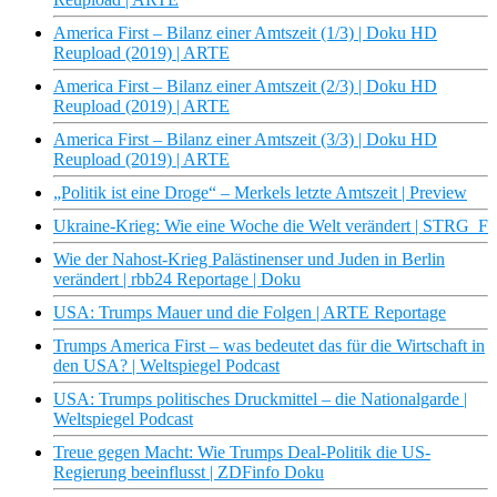
America First – Bilanz einer Amtszeit (1/3) | Doku HD
Reupload (2019) | ARTE
America First – Bilanz einer Amtszeit (2/3) | Doku HD
Reupload (2019) | ARTE
America First – Bilanz einer Amtszeit (3/3) | Doku HD
Reupload (2019) | ARTE
„Politik ist eine Droge“ – Merkels letzte Amtszeit | Preview
Ukraine-Krieg: Wie eine Woche die Welt verändert | STRG_F
Wie der Nahost-Krieg Palästinenser und Juden in Berlin
verändert | rbb24 Reportage | Doku
USA: Trumps Mauer und die Folgen | ARTE Reportage
Trumps America First – was bedeutet das für die Wirtschaft in
den USA? | Weltspiegel Podcast
USA: Trumps politisches Druckmittel – die Nationalgarde |
Weltspiegel Podcast
Treue gegen Macht: Wie Trumps Deal-Politik die US-
Regierung beeinflusst | ZDFinfo Doku