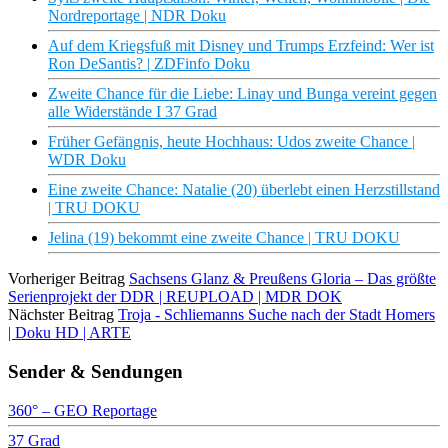
Nordreportage | NDR Doku
Auf dem Kriegsfuß mit Disney und Trumps Erzfeind: Wer ist
Ron DeSantis? | ZDFinfo Doku
Zweite Chance für die Liebe: Linay und Bunga vereint gegen
alle Widerstände I 37 Grad
Früher Gefängnis, heute Hochhaus: Udos zweite Chance |
WDR Doku
Eine zweite Chance: Natalie (20) überlebt einen Herzstillstand
| TRU DOKU
Jelina (19) bekommt eine zweite Chance | TRU DOKU
Vorheriger Beitrag
Sachsens Glanz & Preußens Gloria – Das größte
Serienprojekt der DDR | REUPLOAD | MDR DOK
Nächster Beitrag
Troja - Schliemanns Suche nach der Stadt Homers
| Doku HD | ARTE
Sender & Sendungen
360° – GEO Reportage
37 Grad