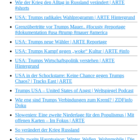
Wie der Krieg den Alltag in Russland verändert | ARTE
#shorts
USA: Trumps radikales Wahlprogramm | ARTE Hintergrund
Grenzübertritte vor Trumps Mauer.. #focustv #reportage
#dokumentation #usa #trump #mauer #america
USA: Trumps neue Wähler | ARTE Reportage
USA: Trumps Kampf gegen „woke“ Kultur | ARTE #info
USA: Trumps Wirtschaftspolitik verstehen | ARTE
Hintergrund
USA in der Schockstarre: Keine Chance gegen Trumps
Chaos? | Tracks East | ARTE
Trumps USA – United States of Angst | Weltspiegel Podcast
Wie eng sind Trumps Verbindungen zum Kreml? | ZDFinfo
Doku
Slowenien: Eine zweite Niederlage für den Populismus | Mit
offenen Karten – Im Fokus | ARTE
So verändert der Krieg Russland
Sylts zweite Hauptsaison: Winter, Wellen, Wohnmobile | Die