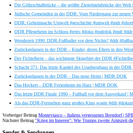
Die Göltzschtalbrücke – die größte Ziegelsteinbrücke der We
Jüdische Gemeinden in der DDR: Vom Niedergang zur neuen 
DDR: Geheimsache Umwelt #geschichte #umwelt #mdr #shorts
DDR Pflegeheim im Schloss #retro #doku #mdrdok #mdr #ddr #
Wendezeit 1990: DDR-Fußballer vor dem Nichts? #ddr #fußbal
Zurückgelassen in der DDR – Kinder, deren Eltern in den
Der Fichtelberg – das wichtigste Skigebiet der DDR #Fic
Schacht 371: Das letzte Kapitel des Uranbergbaus in der D
Zurückgelassen in der DDR – Das neue Heim | MDR DOK
Das Heckert – DDR Ferienheim im Harz | MDR DOK
Das letzte DDR Finale 1990 – Fußball vor dem Ausverkauf
Als das DDR-Fernsehen ganz großes Kino wagte #ddr #dokumen
Vorheriger Beitrag
Monteviasco – Italiens vergessenes Bergdorf | 
Nächster Beitrag
"Krieg im Inneren": Wie Trumps zweite Amtszeit d
Sender & Sendungen