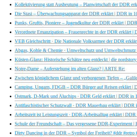
Kollektivierung statt Ausbeutung – Planwirtschaft der DDR 
Die Stasi – Überwachungsapparat der DDR erklärt | DDR in
Punks, Gruftis, Pioniere – Jugendkultur der DDR erklärt | 
Verordnete Emanzipation – Frauenrechte in der DDR erklärt
VEB Gleichschritt · Die Nationale Volksarmee der DDR erkl
Abgas, Kohle & Chemie · Umweltschutz und Umweltschmutz
Küsten-Glanz: Historische Schätze neu entdeckt | die nordsto
Notre-Dame – Auferstehung im alten Glanz? | ARTE Re:
Zwischen königlichem Glanz und verborgenen Tiefen – „Galile
Camping, Ungarn, FDGB – DDR Bürger auf Reisen erklärt 
Ostmark, D-Mark und Aluchips · DDR Geld erklärt | DDR i
Antifaschistischer Schutzwall · DDR Mauerbau erklärt | DD
Arbeitszeit ist Leistungszeit · DDR-Arbeitsalltag erklärt | 
Schule der Freundschaft – Das vergessene DDR-Experime
Dirty Dancing in der DDR – Symbol der Freiheit? #ddr #retr