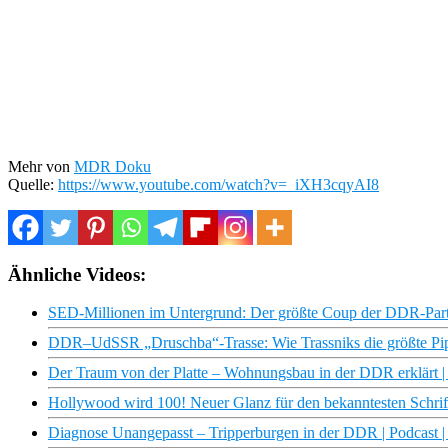
Mehr von
MDR Doku
Quelle:
https://www.youtube.com/watch?v=_iXH3cqyAI8
Ähnliche Videos:
SED-Millionen im Untergrund: Der größte Coup der DDR-Part
DDR–UdSSR „Druschba“-Trasse: Wie Trassniks die größte Pi
Der Traum von der Platte – Wohnungsbau in der DDR erklär
Hollywood wird 100! Neuer Glanz für den bekanntesten Schrift
Diagnose Unangepasst – Tripperburgen in der DDR | Podcast