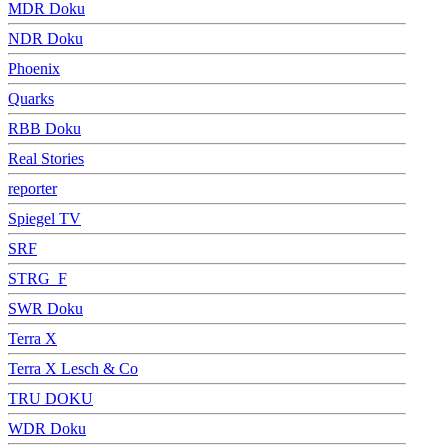
MDR Doku
NDR Doku
Phoenix
Quarks
RBB Doku
Real Stories
reporter
Spiegel TV
SRF
STRG_F
SWR Doku
Terra X
Terra X Lesch & Co
TRU DOKU
WDR Doku