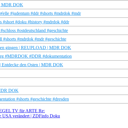
lt | MDR DOK
Welle #judentum #ddr #shorts #mdrdok #mdr
 #short #doku #history #mdrdok #ddr
schloss #ostdeutschland #geschichte
l #shorts #mdrdok #mdr #geschichte
 Westen gingen | REUPLOAD | MDR DOK
htelberg #MDRDOK #DDR #dokumentation
DR | Entdecke den Osten | MDR DOK
 | MDR DOK
tation #shorts #geschichte #dresden
SPIEGEL TV für ARTE Re:
ie USA verändert | ZDFinfo Doku