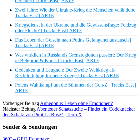
berichtet | Tracks East | ARTE
Zwei Jahre: Wie der Ukraine-Krieg die Menschen veränderte |
Tracks East | ARTE
Kriegsdienst in der Ukraine und die Gewissensfrage: Feldzug
oder Flucht? | Tracks East | ARTE
Das Leben der Geiseln nach Putins Gefangenenaustausch |
Tracks East | ARTE
Was wirklich in Russlands Grenzregionen passiert: Der Krieg
in Belgorod & Kursk | Tracks East | ARTE
Gedenken und Leugnen: Der Zweite Weltkrieg als
Rechtfertigung für neue Kriege | Tracks East | ARTE
Polens Wahlkampf um die Stimmen der Gen-Z | Tracks East |
ARTE
Vorheriger Beitrag
Anhedonie: Leben ohne Emotionen?
Nächster Beitrag
Abenteuer Schatzsuche – Findet ein Codeknacker
den Schatz von Pirat La Buse? | Terra X
Sender & Sendungen
360° – GEO Reportage