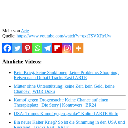
Mehr von
Arte
Quelle:
https://www.youtube.com/watch?v=qxtTSVXRrUw
Ähnliche Videos:
Kein Krieg, keine Sanktionen, keine Probleme: Shopping-
Reisen nach Dubai | Tracks East | ARTE
Mütter ohne Unterstützung: keine Zeit, kein Geld, keine
Chance? | WDR Doku
Kampf gegen Drogensucht: Keine Chance auf einen
Therapieplatz | Die Story | Kontrovers | BR24
USA: Trumps Kampf gegen „woke“ Kultur | ARTE #info
Ein neuer Kalter Krieg? So ist die Stimmung in den USA und
Russland | Tracks East | ARTE