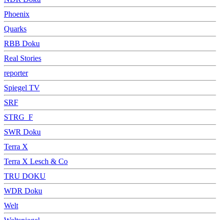
Phoenix
Quarks
RBB Doku
Real Stories
reporter
Spiegel TV
SRF
STRG_F
SWR Doku
Terra X
Terra X Lesch & Co
TRU DOKU
WDR Doku
Welt