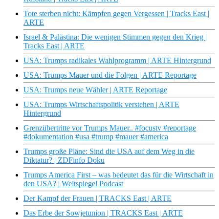
Tote sterben nicht: Kämpfen gegen Vergessen | Tracks East |
ARTE
Israel & Palästina: Die wenigen Stimmen gegen den Krieg |
Tracks East | ARTE
USA: Trumps radikales Wahlprogramm | ARTE Hintergrund
USA: Trumps Mauer und die Folgen | ARTE Reportage
USA: Trumps neue Wähler | ARTE Reportage
USA: Trumps Wirtschaftspolitik verstehen | ARTE
Hintergrund
Grenzübertritte vor Trumps Mauer.. #focustv #reportage
#dokumentation #usa #trump #mauer #america
Trumps große Pläne: Sind die USA auf dem Weg in die
Diktatur? | ZDFinfo Doku
Trumps America First – was bedeutet das für die Wirtschaft in
den USA? | Weltspiegel Podcast
Der Kampf der Frauen | TRACKS East | ARTE
Das Erbe der Sowjetunion | TRACKS East | ARTE