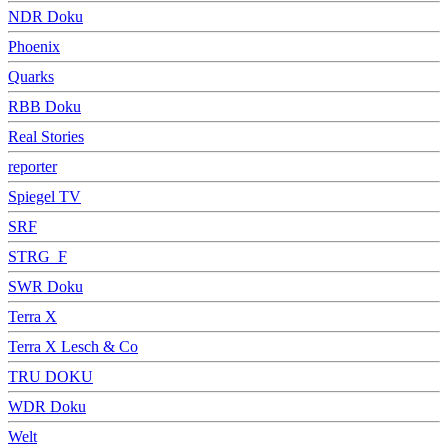
NDR Doku
Phoenix
Quarks
RBB Doku
Real Stories
reporter
Spiegel TV
SRF
STRG_F
SWR Doku
Terra X
Terra X Lesch & Co
TRU DOKU
WDR Doku
Welt