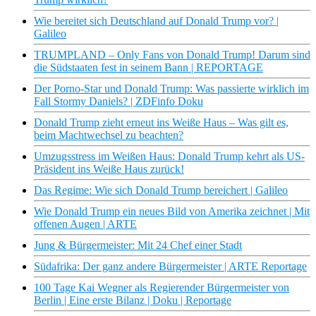
Wie bereitet sich Deutschland auf Donald Trump vor? |
Galileo
TRUMPLAND – Only Fans von Donald Trump! Darum sind
die Südstaaten fest in seinem Bann | REPORTAGE
Der Porno-Star und Donald Trump: Was passierte wirklich im
Fall Stormy Daniels? | ZDFinfo Doku
Donald Trump zieht erneut ins Weiße Haus – Was gilt es,
beim Machtwechsel zu beachten?
Umzugsstress im Weißen Haus: Donald Trump kehrt als US-
Präsident ins Weiße Haus zurück!
Das Regime: Wie sich Donald Trump bereichert | Galileo
Wie Donald Trump ein neues Bild von Amerika zeichnet | Mit
offenen Augen | ARTE
Jung & Bürgermeister: Mit 24 Chef einer Stadt
Südafrika: Der ganz andere Bürgermeister | ARTE Reportage
100 Tage Kai Wegner als Regierender Bürgermeister von
Berlin | Eine erste Bilanz | Doku | Reportage