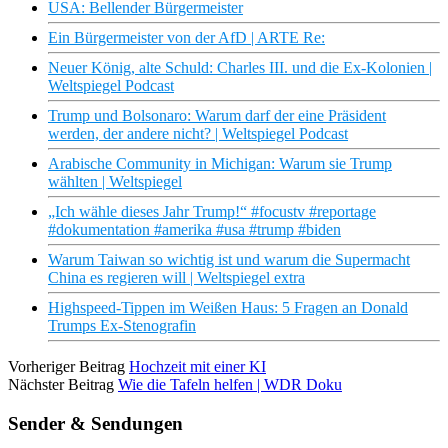
USA: Bellender Bürgermeister
Ein Bürgermeister von der AfD | ARTE Re:
Neuer König, alte Schuld: Charles III. und die Ex-Kolonien |
Weltspiegel Podcast
Trump und Bolsonaro: Warum darf der eine Präsident
werden, der andere nicht? | Weltspiegel Podcast
Arabische Community in Michigan: Warum sie Trump
wählten | Weltspiegel
„Ich wähle dieses Jahr Trump!“ #focustv #reportage
#dokumentation #amerika #usa #trump #biden
Warum Taiwan so wichtig ist und warum die Supermacht
China es regieren will | Weltspiegel extra
Highspeed-Tippen im Weißen Haus: 5 Fragen an Donald
Trumps Ex-Stenografin
Vorheriger Beitrag
Hochzeit mit einer KI
Nächster Beitrag
Wie die Tafeln helfen | WDR Doku
Sender & Sendungen