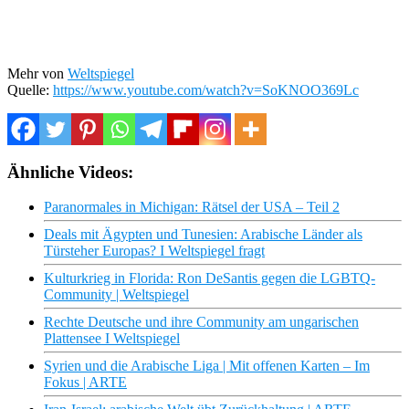
Mehr von
Weltspiegel
Quelle:
https://www.youtube.com/watch?v=SoKNOO369Lc
Ähnliche Videos:
Paranormales in Michigan: Rätsel der USA – Teil 2
Deals mit Ägypten und Tunesien: Arabische Länder als
Türsteher Europas? I Weltspiegel fragt
Kulturkrieg in Florida: Ron DeSantis gegen die LGBTQ-
Community | Weltspiegel
Rechte Deutsche und ihre Community am ungarischen
Plattensee I Weltspiegel
Syrien und die Arabische Liga | Mit offenen Karten – Im
Fokus | ARTE