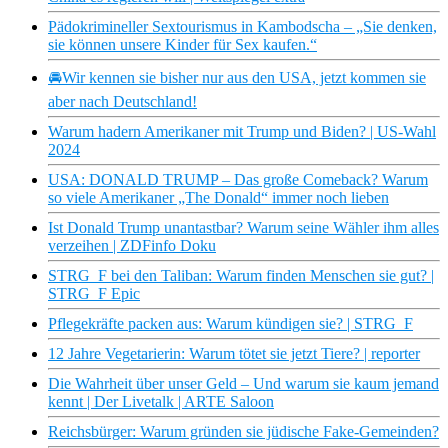
Pädokrimineller Sextourismus in Kambodscha – „Sie denken,
sie können unsere Kinder für Sex kaufen.“
🚘Wir kennen sie bisher nur aus den USA, jetzt kommen sie
aber nach Deutschland!
Warum hadern Amerikaner mit Trump und Biden? | US-Wahl
2024
USA: DONALD TRUMP – Das große Comeback? Warum
so viele Amerikaner „The Donald“ immer noch lieben
Ist Donald Trump unantastbar? Warum seine Wähler ihm alles
verzeihen | ZDFinfo Doku
STRG_F bei den Taliban: Warum finden Menschen sie gut? |
STRG_F Epic
Pflegekräfte packen aus: Warum kündigen sie? | STRG_F
12 Jahre Vegetarierin: Warum tötet sie jetzt Tiere? | reporter
Die Wahrheit über unser Geld – Und warum sie kaum jemand
kennt | Der Livetalk | ARTE Saloon
Reichsbürger: Warum gründen sie jüdische Fake-Gemeinden?