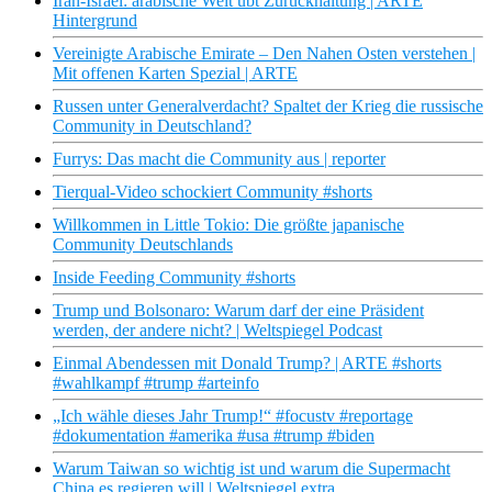
Iran-Israel: arabische Welt übt Zurückhaltung | ARTE
Hintergrund
Vereinigte Arabische Emirate – Den Nahen Osten verstehen |
Mit offenen Karten Spezial | ARTE
Russen unter Generalverdacht? Spaltet der Krieg die russische
Community in Deutschland?
Furrys: Das macht die Community aus | reporter
Tierqual-Video schockiert Community #shorts
Willkommen in Little Tokio: Die größte japanische
Community Deutschlands
Inside Feeding Community #shorts
Trump und Bolsonaro: Warum darf der eine Präsident
werden, der andere nicht? | Weltspiegel Podcast
Einmal Abendessen mit Donald Trump? | ARTE #shorts
#wahlkampf #trump #arteinfo
„Ich wähle dieses Jahr Trump!“ #focustv #reportage
#dokumentation #amerika #usa #trump #biden
Warum Taiwan so wichtig ist und warum die Supermacht
China es regieren will | Weltspiegel extra