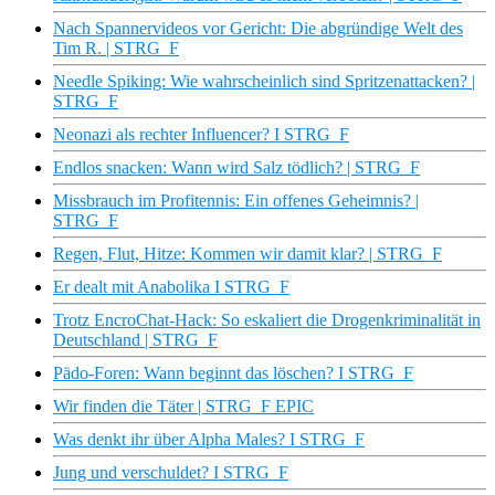
Nach Spannervideos vor Gericht: Die abgründige Welt des
Tim R. | STRG_F
Needle Spiking: Wie wahrscheinlich sind Spritzenattacken? |
STRG_F
Neonazi als rechter Influencer? I STRG_F
Endlos snacken: Wann wird Salz tödlich? | STRG_F
Missbrauch im Profitennis: Ein offenes Geheimnis? |
STRG_F
Regen, Flut, Hitze: Kommen wir damit klar? | STRG_F
Er dealt mit Anabolika I STRG_F
Trotz EncroChat-Hack: So eskaliert die Drogenkriminalität in
Deutschland | STRG_F
Pädo-Foren: Wann beginnt das löschen? I STRG_F
Wir finden die Täter | STRG_F EPIC
Was denkt ihr über Alpha Males? I STRG_F
Jung und verschuldet? I STRG_F