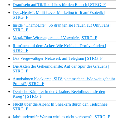
Drauf sein auf TikTok: Likes für den Rausch | STRG_F
Der „Healy“: Multi-Level-Marketing trifft auf Esoterik |
STRG_F
Inside “ChampLife”: So drängen sie Frauen auf OnlyFans |
STRG_F
Metal-Film: Wir reagieren auf Vorwürfe | STRG_F
Rumänen auf dem Acker: Wie Kohl ein Dorf verändert |
STRG_F
Das Vergewaltiger-Netzwerk auf Telegram | STRG_F
Die Akten der Geheimdienste: Auf der Spur des Grauens |
STRG_F
Autobahnen blockieren, SUV platt machen: Wie weit geht ihr
Protest? | STRG_F
Deutsche Kämpfer in der Ukraine: Beeinflussen sie den
Krieg? | STRG_F
Flucht über die Alpen: In Sneakern durch den Tiefschnee |
STRG_F
Jahrhundertgift: Warum wird es nicht verboten? | STRG_F