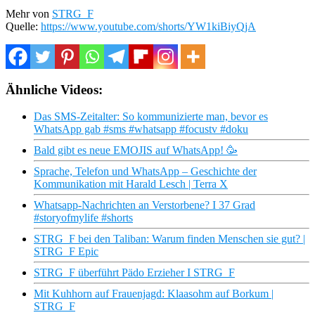
Mehr von
STRG_F
Quelle:
https://www.youtube.com/shorts/YW1kiBiyQjA
Ähnliche Videos:
Das SMS-Zeitalter: So kommunizierte man, bevor es
WhatsApp gab #sms #whatsapp #focustv #doku
Bald gibt es neue EMOJIS auf WhatsApp! 🥳
Sprache, Telefon und WhatsApp – Geschichte der
Kommunikation mit Harald Lesch | Terra X
Whatsapp-Nachrichten an Verstorbene? I 37 Grad
#storyofmylife #shorts
STRG_F bei den Taliban: Warum finden Menschen sie gut? |
STRG_F Epic
STRG_F überführt Pädo Erzieher I STRG_F
Mit Kuhhorn auf Frauenjagd: Klaasohm auf Borkum |
STRG_F