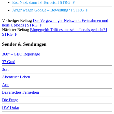
Erst Nazi, dann IS-Terrorist I STRG_F
Ärger wegen Google – Bewertung? I STRG_F
Vorheriger Beitrag
Das Vergewaltiger-Netzwerk: Festnahmen und
neue Uploads | STRG_F
Nächster Beitrag
Bürgergeld: Trifft es uns schneller als gedacht? |
STRG_F
Sender & Sendungen
360° – GEO Reportage
37 Grad
3sat
Abenteuer Leben
Arte
Bayerisches Fernsehen
Die Frage
DW Doku