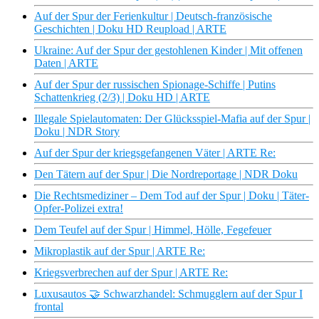
Auf der Spur der Ferienkultur | Deutsch-französische
Geschichten | Doku HD Reupload | ARTE
Ukraine: Auf der Spur der gestohlenen Kinder | Mit offenen
Daten | ARTE
Auf der Spur der russischen Spionage-Schiffe | Putins
Schattenkrieg (2/3) | Doku HD | ARTE
Illegale Spielautomaten: Der Glücksspiel-Mafia auf der Spur |
Doku | NDR Story
Auf der Spur der kriegsgefangenen Väter | ARTE Re:
Den Tätern auf der Spur | Die Nordreportage | NDR Doku
Die Rechtsmediziner – Dem Tod auf der Spur | Doku | Täter-
Opfer-Polizei extra!
Dem Teufel auf der Spur | Himmel, Hölle, Fegefeuer
Mikroplastik auf der Spur | ARTE Re:
Kriegsverbrechen auf der Spur | ARTE Re:
Luxusautos 🤝 Schwarzhandel: Schmugglern auf der Spur I
frontal