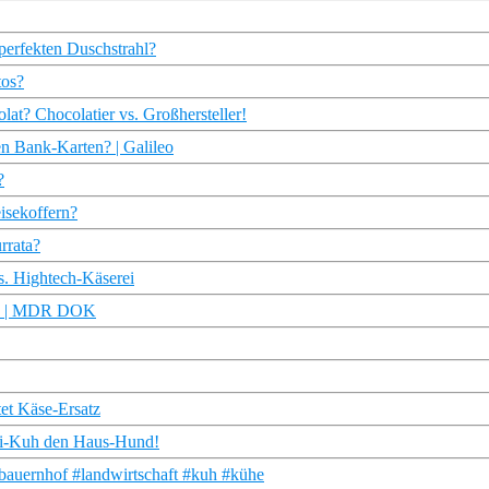
 perfekten Duschstrahl?
tos?
lat? Chocolatier vs. Großhersteller!
n Bank-Karten? | Galileo
?
eisekoffern?
urrata?
s. Hightech-Käserei
ward | MDR DOK
tet Käse-Ersatz
Mini-Kuh den Haus-Hund!
bauernhof #landwirtschaft #kuh #kühe