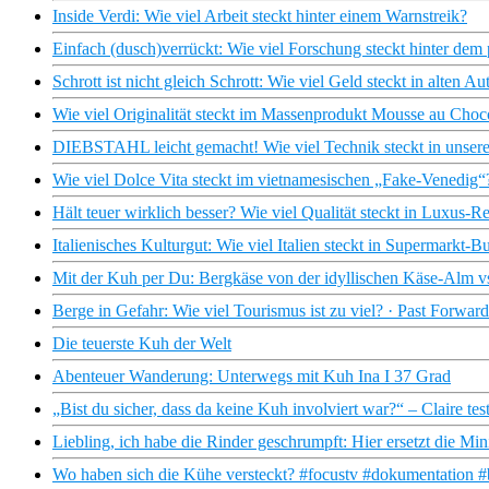
Inside Verdi: Wie viel Arbeit steckt hinter einem Warnstreik?
Einfach (dusch)verrückt: Wie viel Forschung steckt hinter dem
Schrott ist nicht gleich Schrott: Wie viel Geld steckt in alten Au
Wie viel Originalität steckt im Massenprodukt Mousse au Choco
DIEBSTAHL leicht gemacht! Wie viel Technik steckt in unsere
Wie viel Dolce Vita steckt im vietnamesischen „Fake-Venedig“
Hält teuer wirklich besser? Wie viel Qualität steckt in Luxus-R
Italienisches Kulturgut: Wie viel Italien steckt in Supermarkt-B
Mit der Kuh per Du: Bergkäse von der idyllischen Käse-Alm v
Berge in Gefahr: Wie viel Tourismus ist zu viel? · Past For
Die teuerste Kuh der Welt
Abenteuer Wanderung: Unterwegs mit Kuh Ina I 37 Grad
„Bist du sicher, dass da keine Kuh involviert war?“ – Claire tes
Liebling, ich habe die Rinder geschrumpft: Hier ersetzt die 
Wo haben sich die Kühe versteckt? #focustv #dokumentation #