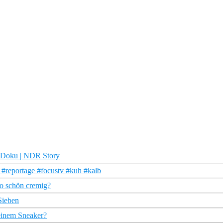
 | Doku | NDR Story
 #reportage #focustv #kuh #kalb
so schön cremig?
Sieben
 einem Sneaker?