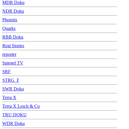
MDR Doku
NDR Doku
Phoenix
Quarks
RBB Doku
Real Stories
reporter
Spiegel TV
SRF
STRG_F
SWR Doku
Terra X
Terra X Lesch & Co
TRU DOKU
WDR Doku