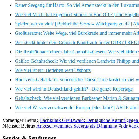
Rauer Seegang für Harro: So viel Arbeit steckt in den Luxusmus
Wie viel Macht hat Engelbert Strauss in Bad Orb? | Die Engelbe
Spielen wir zu viel? | Behind the Story – Watchparty zu 42 |
Großtierärzte: Weite Wege, viel Bürokratie und immer mehr Arb
Wer steckt hinter dem Cranach-Kunstraub in der DDR? |
Die Realität nach einem Jahr Cannabis-Gesetz: Wie viel kiffe
Galileo Gehaltscheck: Wie viel verdienen Landwirt Philipp un
Wie viel ist ein Tierleben wert? #shorts
Hochzeits-Gebäck für Superreiche: Diese Torte kostet so viel 
Wie viel wird in Deutschland gekifft? | Die ganze Reportage
Gehaltscheck: Wie viel verdienen Barkeeper Marian & Sauname
Wie viel Wasser verschwendet Europa jedes Jahr? | ARTE #inf
Vorheriger Beitrag
Fachklinik Greifswald: Der tägliche Kampf gege
Nächster Beitrag
Angeschwemmtes Seegras als Dämmung #ndr #doku
Sender & Sendungen