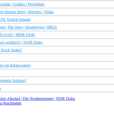
cheln | Galileo | ProSieben
rt Strauss Story | Preview | Doku
 ARTE Twitch-Stream
eit | Die Story | Kontrovers | BR24
 REUPLOAD | MDR DOK
n wir wirklich? | SWR Doku
d Koch Justin?
wie ein Kleinwagen!
isterin Sabrina?
o
n den Alkohol | Die Nordreportage | NDR Doku
 #nachhaltig