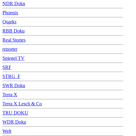
NDR Doku
Phoenix
Quarks
RBB Doku
Real Stories
reporter
Spiegel TV
SRF
STRG_F
SWR Doku
Terra X
Terra X Lesch & Co
TRU DOKU
WDR Doku
Welt