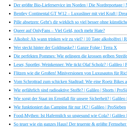
Der größte Bio-Lieferservice im Norden | Die Nordreportage
Bentley Continental GT W12 – Luxusliner mit viel Kraft | D
Pille absetzen: Geht’s dir wirklich so viel besser ohne künstli
Queer auf OnlyFans – Viel Geld, noch mehr Hate?
Alkohol: Ab wann trinken wir zu viel? | 10 Tage alkoholfrei |
Wer steckt hinter der Goldmaske? | Ganze Folge | Terra X
Die perfekten Pommes: Wie gelingen die krossen gelben Streife
Leser, Sportler, Weinkenner: Wie tickt Olaf Scholz? | Galileo |
Flitzen wie die Großen! Miniversionen von Luxusautos für Rich
Vom Schrottrad zum schicken Stadtrad: Wie eine Roetz Bikes alt
Wie gefährlich sind radioaktive Stoffe? | Galileo | Shorts | ProS
Wie sorgt der Staat im Ernstfall für unsere Sicherheit? | Galileo
Wie funktioniert das Camping für nur 1€? | Galileo | ProSieben
Food-Mythen: Ist Hafermilch so ungesund wie Cola? | Galileo 
So teuer wie ein ganzes Haus! Der teuerste & größte Fernseher 