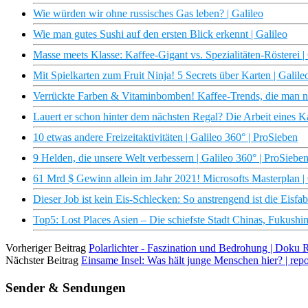
Wie würden wir ohne russisches Gas leben? | Galileo
Wie man gutes Sushi auf den ersten Blick erkennt | Galileo
Masse meets Klasse: Kaffee-Gigant vs. Spezialitäten-Rösterei |
Mit Spielkarten zum Fruit Ninja! 5 Secrets über Karten | Galile
Verrückte Farben & Vitaminbomben! Kaffee-Trends, die man nich
Lauert er schon hinter dem nächsten Regal? Die Arbeit eines Ka
10 etwas andere Freizeitaktivitäten | Galileo 360° | ProSieben
9 Helden, die unsere Welt verbessern | Galileo 360° | ProSiebe
61 Mrd $ Gewinn allein im Jahr 2021! Microsofts Masterplan | 
Dieser Job ist kein Eis-Schlecken: So anstrengend ist die Eisfab
Top5: Lost Places Asien – Die schiefste Stadt Chinas, Fukushim
Vorheriger Beitrag
Polarlichter - Faszination und Bedrohung | Doku
Nächster Beitrag
Einsame Insel: Was hält junge Menschen hier? | repo
Sender & Sendungen