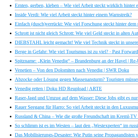
Ernten, gerben, kleben – Wie viel Arbeit steckt wirklich hinter
Inside Verdi: Wie viel Arbeit steckt hinter einem Warnstreik?
Einfach (dusch)verrückt: Wie viel Forschung steckt hinter dem
Schrott ist nicht gleich Schrott: Wie viel Geld steckt in alten Au
DIEBSTAHL leicht gemacht! Wie viel Technik steckt in unsere
Berge in Gefahr: Wie viel Tourismus ist zu viel? · Past For
Spitzname: „Klein Venedig“ – Brandenburg an der Havel | Re
Venetien – Von den Dolomiten nach Venedig | SWR Doku
Abzocke oder Lösung gegen Massenansturm? Touristen müssen 
Venedig retten | Doku HD Reupload | ARTE
Raser-Jagd und Umzug auf dem Wasser: Diese Jobs gibt es nur
Rauer Seegang für Harro: So viel Arbeit steckt in den Luxusmus
Russland & China – Wie die große Freundschaft im Kreml-TV 
So schlimm ist es im Westen – laut den „Westexperten“ im rus
Das Mobilisierungs-Desaster: Wie Putin seine Propagandisten 