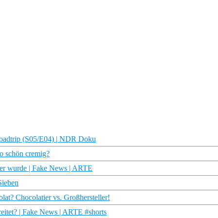
r Roadtrip (S05/E04) | NDR Doku
so schön cremig?
er wurde | Fake News | ARTE
Sieben
lat? Chocolatier vs. Großhersteller!
eitet? | Fake News | ARTE #shorts