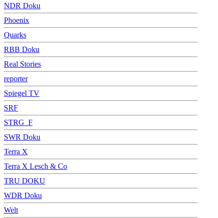
NDR Doku
Phoenix
Quarks
RBB Doku
Real Stories
reporter
Spiegel TV
SRF
STRG_F
SWR Doku
Terra X
Terra X Lesch & Co
TRU DOKU
WDR Doku
Welt