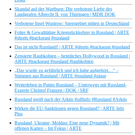
Skandal auf der Wartburg: Die verbotene Liebe des
Landgrafen Albrecht II. von Thüringen | MDR DOK
Verbotene Insel Wustrow: Sperrgebiet mitten in Deutschland
Folter & Gewalttätige Kriegsrückkehrer in Russland | ARTE
#shorts #trackseast #russland
Das ist nicht Russland! | ARTE #shorts #trackseast #russland
Zensierte Raubkobien – heimliches Hollywood in Russland |
ARTE #trackseast #russland #raubkobien
„Das wurde zu gefährlich und ich habe aufgehört…“ –
Stimmen aus Russland | ARTE #russland #zäsur
Weiterleben in Putins Russland – Unterwegs mit Russland-
Experte Christof Franzen | DOK | SRF
Russland greift nach der Arktis #zdfinfo #Russland #Arktis
Wirken die EU-Sanktionen gegen Russland? | ARTE Info
Plus
Russland, Ukraine, Moldau: Eine neue Dynamik? | Mit
offenen Karten – Im Fokus | ARTE