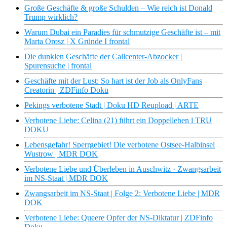
Große Geschäfte & große Schulden – Wie reich ist Donald
Trump wirklich?
Warum Dubai ein Paradies für schmutzige Geschäfte ist – mit
Marta Orosz | X Gründe I frontal
Die dunklen Geschäfte der Callcenter-Abzocker |
Spurensuche | frontal
Geschäfte mit der Lust: So hart ist der Job als OnlyFans
Creatorin | ZDFinfo Doku
Pekings verbotene Stadt | Doku HD Reupload | ARTE
Verbotene Liebe: Celina (21) führt ein Doppelleben l TRU
DOKU
Lebensgefahr! Sperrgebiet! Die verbotene Ostsee-Halbinsel
Wustrow | MDR DOK
Verbotene Liebe und Überleben in Auschwitz · Zwangsarbeit
im NS-Staat | MDR DOK
Zwangsarbeit im NS-Staat | Folge 2: Verbotene Liebe | MDR
DOK
Verbotene Liebe: Queere Opfer der NS-Diktatur | ZDFinfo
Doku