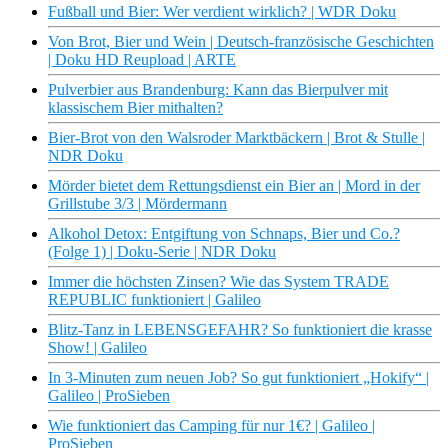
Fußball und Bier: Wer verdient wirklich? | WDR Doku
Von Brot, Bier und Wein | Deutsch-französische Geschichten
| Doku HD Reupload | ARTE
Pulverbier aus Brandenburg: Kann das Bierpulver mit
klassischem Bier mithalten?
Bier-Brot von den Walsroder Marktbäckern | Brot & Stulle |
NDR Doku
Mörder bietet dem Rettungsdienst ein Bier an | Mord in der
Grillstube 3/3 | Mördermann
Alkohol Detox: Entgiftung von Schnaps, Bier und Co.?
(Folge 1) | Doku-Serie | NDR Doku
Immer die höchsten Zinsen? Wie das System TRADE
REPUBLIC funktioniert | Galileo
Blitz-Tanz in LEBENSGEFAHR? So funktioniert die krasse
Show! | Galileo
In 3-Minuten zum neuen Job? So gut funktioniert „Hokify“ |
Galileo | ProSieben
Wie funktioniert das Camping für nur 1€? | Galileo |
ProSieben