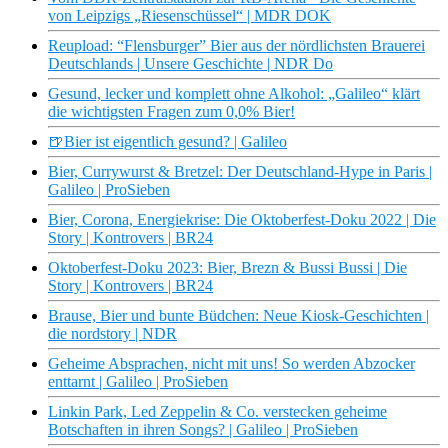
von Leipzigs „Riesenschüssel“ | MDR DOK
Reupload: “Flensburger” Bier aus der nördlichsten Brauerei
Deutschlands | Unsere Geschichte | NDR Do
Gesund, lecker und komplett ohne Alkohol: „Galileo“ klärt
die wichtigsten Fragen zum 0,0% Bier!
🍺Bier ist eigentlich gesund? | Galileo
Bier, Currywurst & Bretzel: Der Deutschland-Hype in Paris |
Galileo | ProSieben
Bier, Corona, Energiekrise: Die Oktoberfest-Doku 2022 | Die
Story | Kontrovers | BR24
Oktoberfest-Doku 2023: Bier, Brezn & Bussi Bussi | Die
Story | Kontrovers | BR24
Brause, Bier und bunte Büdchen: Neue Kiosk-Geschichten |
die nordstory | NDR
Geheime Absprachen, nicht mit uns! So werden Abzocker
enttarnt | Galileo | ProSieben
Linkin Park, Led Zeppelin & Co. verstecken geheime
Botschaften in ihren Songs? | Galileo | ProSieben