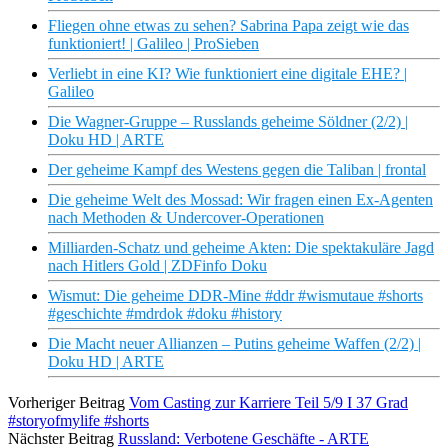
Fliegen ohne etwas zu sehen? Sabrina Papa zeigt wie das
funktioniert! | Galileo | ProSieben
Verliebt in eine KI? Wie funktioniert eine digitale EHE? |
Galileo
Die Wagner-Gruppe – Russlands geheime Söldner (2/2) |
Doku HD | ARTE
Der geheime Kampf des Westens gegen die Taliban | frontal
Die geheime Welt des Mossad: Wir fragen einen Ex-Agenten
nach Methoden & Undercover-Operationen
Milliarden-Schatz und geheime Akten: Die spektakuläre Jagd
nach Hitlers Gold | ZDFinfo Doku
Wismut: Die geheime DDR-Mine #ddr #wismutaue #shorts
#geschichte #mdrdok #doku #history
Die Macht neuer Allianzen – Putins geheime Waffen (2/2) |
Doku HD | ARTE
Vorheriger Beitrag
Vom Casting zur Karriere Teil 5/9 I 37 Grad
#storyofmylife #shorts
Nächster Beitrag
Russland: Verbotene Geschäfte - ARTE