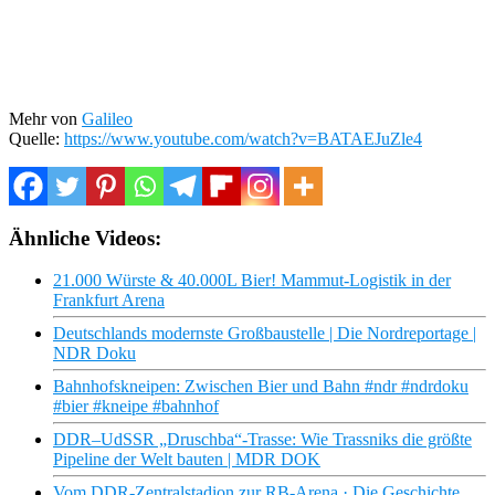
Mehr von
Galileo
Quelle:
https://www.youtube.com/watch?v=BATAEJuZle4
Ähnliche Videos:
21.000 Würste & 40.000L Bier! Mammut-Logistik in der
Frankfurt Arena
Deutschlands modernste Großbaustelle | Die Nordreportage |
NDR Doku
Bahnhofskneipen: Zwischen Bier und Bahn #ndr #ndrdoku
#bier #kneipe #bahnhof
DDR–UdSSR „Druschba“-Trasse: Wie Trassniks die größte
Pipeline der Welt bauten | MDR DOK
Vom DDR-Zentralstadion zur RB-Arena · Die Geschichte