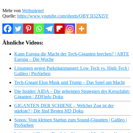
Mehr von
Weltspiegel
Quelle:
https://www.youtube.com/shorts/OBY3I32Xl5Y
Ähnliche Videos:
Kann Europa die Macht der Tech-Giganten brechen? | ARTE
Europa – Die Woche
Lösungen gegen Parkplatzmangel: Low Tech vs. High Tech |
Galileo | ProSieben
Tech-Gigant Elon Musk und Trump – Das Spiel um Macht
Die Insider: AIDA – Die geheimen Strategien des Kreuzfahrt-
Giganten | ZDFinfo Doku
GIGANTEN DER SCHIENE – Welcher Zug ist der
stärkste? | Die fünf Besten HD Doku
Sonos: Vom kleinen Startup zum Sound-Giganten | Galileo |
ProSieben