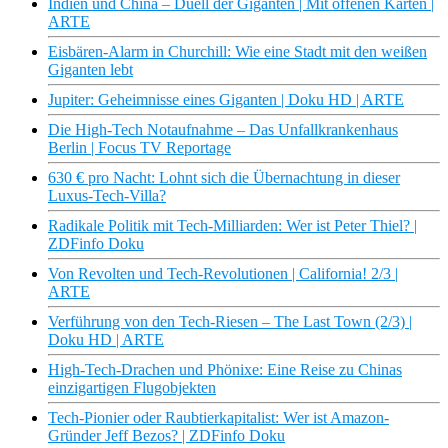
Indien und China – Duell der Giganten | Mit offenen Karten |
ARTE
Eisbären-Alarm in Churchill: Wie eine Stadt mit den weißen
Giganten lebt
Jupiter: Geheimnisse eines Giganten | Doku HD | ARTE
Die High-Tech Notaufnahme – Das Unfallkrankenhaus
Berlin | Focus TV Reportage
630 € pro Nacht: Lohnt sich die Übernachtung in dieser
Luxus-Tech-Villa?
Radikale Politik mit Tech-Milliarden: Wer ist Peter Thiel? |
ZDFinfo Doku
Von Revolten und Tech-Revolutionen | California! 2/3 |
ARTE
Verführung von den Tech-Riesen – The Last Town (2/3) |
Doku HD | ARTE
High-Tech-Drachen und Phönixe: Eine Reise zu Chinas
einzigartigen Flugobjekten
Tech-Pionier oder Raubtierkapitalist: Wer ist Amazon-
Gründer Jeff Bezos? | ZDFinfo Doku