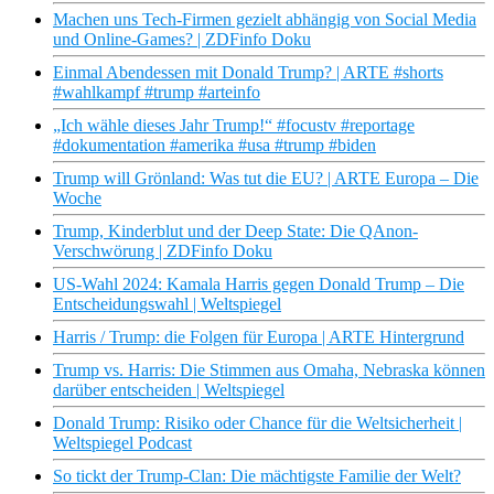
Machen uns Tech-Firmen gezielt abhängig von Social Media
und Online-Games? | ZDFinfo Doku
Einmal Abendessen mit Donald Trump? | ARTE #shorts
#wahlkampf #trump #arteinfo
„Ich wähle dieses Jahr Trump!“ #focustv #reportage
#dokumentation #amerika #usa #trump #biden
Trump will Grönland: Was tut die EU? | ARTE Europa – Die
Woche
Trump, Kinderblut und der Deep State: Die QAnon-
Verschwörung | ZDFinfo Doku
US-Wahl 2024: Kamala Harris gegen Donald Trump – Die
Entscheidungswahl | Weltspiegel
Harris / Trump: die Folgen für Europa | ARTE Hintergrund
Trump vs. Harris: Die Stimmen aus Omaha, Nebraska können
darüber entscheiden | Weltspiegel
Donald Trump: Risiko oder Chance für die Weltsicherheit |
Weltspiegel Podcast
So tickt der Trump-Clan: Die mächtigste Familie der Welt?