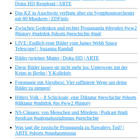
Doku HD Reupload | ARTE
Das KZ in Auschwitz verfügte über ein Symphonieorchester
mit 80 Musikern | ZDFinfo
Zwischen Gedenken und rechter Propaganda #dresden #ww2
#history #mdrdok #shorts #geschichte #mdr
LIVE: Endlich erste Bilder vom James Webb Space
Telescope! | Suzanna Randall
Bilder (m)einer Mutter | Doku HD | ARTE
Diese Bilder lassen sie nicht mehr los: Unterwegs mit der
Kripo in Berlin | Y-Kollektiv
Fotomagie mit Alexibexi: Vier raffinierte Wege um deine
Bilder zu pimpen!
Hitlers Volk – 8 Schicksale, eine Diktatur #geschichte #shorts
#diktatur #mdrdok #ns #ww2 #history
NS-Cliquen: von Menschen und Mördern | Podcast #mdr
#podcast #nationalsozialismus #geschichte
Was sagt die russische Propaganda zu Nawalnys Tod? |
ARTE #shorts #mashaonrussia