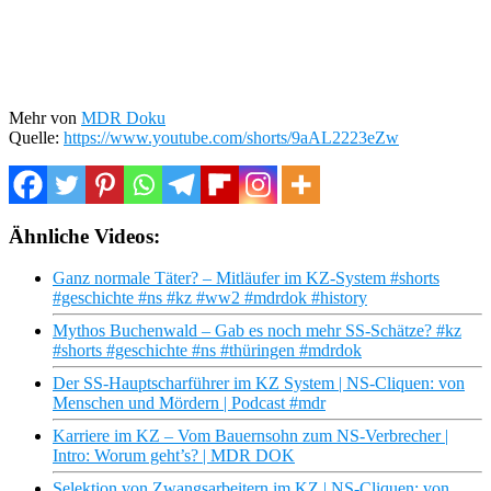
Mehr von
MDR Doku
Quelle:
https://www.youtube.com/shorts/9aAL2223eZw
Ähnliche Videos:
Ganz normale Täter? – Mitläufer im KZ-System #shorts
#geschichte #ns #kz #ww2 #mdrdok #history
Mythos Buchenwald – Gab es noch mehr SS-Schätze? #kz
#shorts #geschichte #ns #thüringen #mdrdok
Der SS-Hauptscharführer im KZ System | NS-Cliquen: von
Menschen und Mördern | Podcast #mdr
Karriere im KZ – Vom Bauernsohn zum NS-Verbrecher |
Intro: Worum geht’s? | MDR DOK
Selektion von Zwangsarbeitern im KZ | NS-Cliquen: von