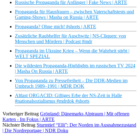
Russische Propaganda für Anfänger | Fake News | ARTE
Propaganda für Hausfrauen – zwischen Vaterschaftstests und
Gaming-Shows | Masha on Russia | ARTE
Propaganda? Ohne mich! #shorts | ARTE
Zusätzliche Raubhelfer für Auschwitz | NS-Cliquen: von
Menschen und Mördern | Podcast #mdr
Propaganda im Ukraine Krieg – Wenn die Wahrheit stirbt |
WELT SPEZIAL
Die wildesten Propaganda-Highlights im russischen TV 2024
| Masha On Russia | ARTE
Von Propaganda zu Pressefreiheit – Die DDR-Medien im
Umbruch 1989–1991 | MDR DOK
Altlast ORGACID: Giftiges Erbe der NS-Zeit in Halle
#nationalsozialismus #mdrdok #shorts
Vorheriger Beitrag
Grönland: Dänemarks Alptraum | Mit offenen
Karten - Im Fokus | ARTE
Nächster Beitrag
Sturmtief “Elli”: Der Norden im Ausnahmezustand
| Die Nordreportage | NDR Doku