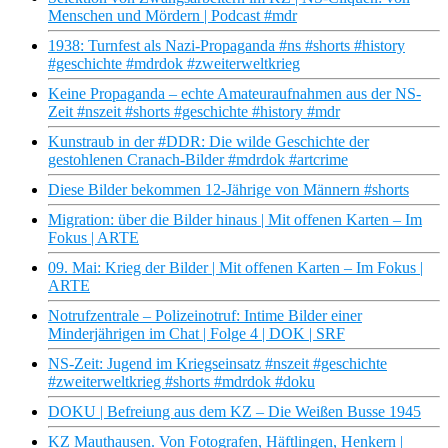
Menschen und Mördern | Podcast #mdr
1938: Turnfest als Nazi-Propaganda #ns #shorts #history
#geschichte #mdrdok #zweiterweltkrieg
Keine Propaganda – echte Amateuraufnahmen aus der NS-
Zeit #nszeit #shorts #geschichte #history #mdr
Kunstraub in der #DDR: Die wilde Geschichte der
gestohlenen Cranach-Bilder #mdrdok #artcrime
Diese Bilder bekommen 12-Jährige von Männern #shorts
Migration: über die Bilder hinaus | Mit offenen Karten – Im
Fokus | ARTE
09. Mai: Krieg der Bilder | Mit offenen Karten – Im Fokus |
ARTE
Notrufzentrale – Polizeinotruf: Intime Bilder einer
Minderjährigen im Chat | Folge 4 | DOK | SRF
NS-Zeit: Jugend im Kriegseinsatz #nszeit #geschichte
#zweiterweltkrieg #shorts #mdrdok #doku
DOKU | Befreiung aus dem KZ – Die Weißen Busse 1945
KZ Mauthausen. Von Fotografen, Häftlingen, Henkern |