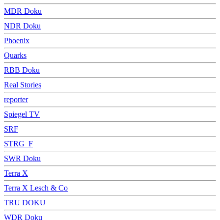
MDR Doku
NDR Doku
Phoenix
Quarks
RBB Doku
Real Stories
reporter
Spiegel TV
SRF
STRG_F
SWR Doku
Terra X
Terra X Lesch & Co
TRU DOKU
WDR Doku