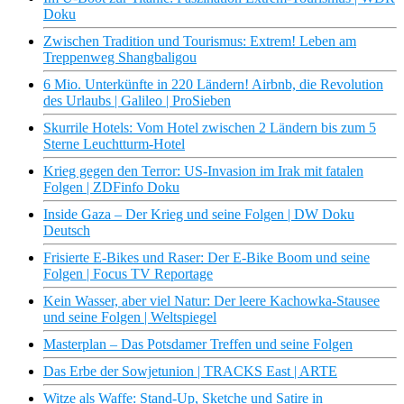
Doku
Zwischen Tradition und Tourismus: Extrem! Leben am
Treppenweg Shangbaligou
6 Mio. Unterkünfte in 220 Ländern! Airbnb, die Revolution
des Urlaubs | Galileo | ProSieben
Skurrile Hotels: Vom Hotel zwischen 2 Ländern bis zum 5
Sterne Leuchtturm-Hotel
Krieg gegen den Terror: US-Invasion im Irak mit fatalen
Folgen | ZDFinfo Doku
Inside Gaza – Der Krieg und seine Folgen | DW Doku
Deutsch
Frisierte E-Bikes und Raser: Der E-Bike Boom und seine
Folgen | Focus TV Reportage
Kein Wasser, aber viel Natur: Der leere Kachowka-Stausee
und seine Folgen | Weltspiegel
Masterplan – Das Potsdamer Treffen und seine Folgen
Das Erbe der Sowjetunion | TRACKS East | ARTE
Witze als Waffe: Stand-Up, Sketche und Satire in