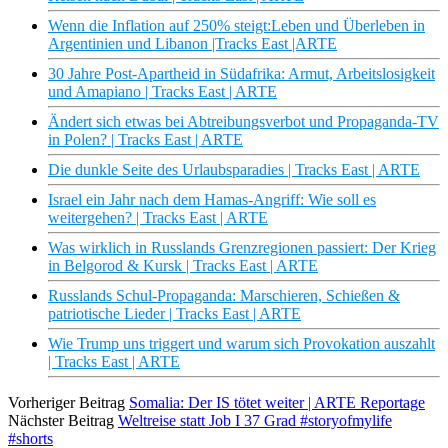
Wenn die Inflation auf 250% steigt:Leben und Überleben in
Argentinien und Libanon |Tracks East |ARTE
30 Jahre Post-Apartheid in Südafrika: Armut, Arbeitslosigkeit
und Amapiano | Tracks East | ARTE
Ändert sich etwas bei Abtreibungsverbot und Propaganda-TV
in Polen? | Tracks East | ARTE
Die dunkle Seite des Urlaubsparadies | Tracks East | ARTE
Israel ein Jahr nach dem Hamas-Angriff: Wie soll es
weitergehen? | Tracks East | ARTE
Was wirklich in Russlands Grenzregionen passiert: Der Krieg
in Belgorod & Kursk | Tracks East | ARTE
Russlands Schul-Propaganda: Marschieren, Schießen &
patriotische Lieder | Tracks East | ARTE
Wie Trump uns triggert und warum sich Provokation auszahlt
| Tracks East | ARTE
Vorheriger Beitrag
Somalia: Der IS tötet weiter | ARTE Reportage
Nächster Beitrag
Weltreise statt Job I 37 Grad #storyofmylife
#shorts