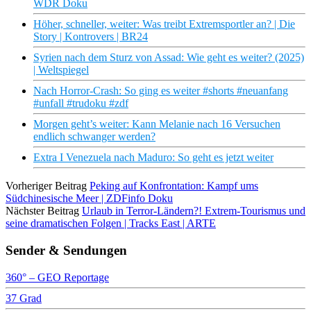
WDR Doku
Höher, schneller, weiter: Was treibt Extremsportler an? | Die
Story | Kontrovers | BR24
Syrien nach dem Sturz von Assad: Wie geht es weiter? (2025)
| Weltspiegel
Nach Horror-Crash: So ging es weiter #shorts #neuanfang
#unfall #trudoku #zdf
Morgen geht’s weiter: Kann Melanie nach 16 Versuchen
endlich schwanger werden?
Extra I Venezuela nach Maduro: So geht es jetzt weiter
Vorheriger Beitrag
Peking auf Konfrontation: Kampf ums
Südchinesische Meer | ZDFinfo Doku
Nächster Beitrag
Urlaub in Terror-Ländern?! Extrem-Tourismus und
seine dramatischen Folgen | Tracks East | ARTE
Sender & Sendungen
360° – GEO Reportage
37 Grad