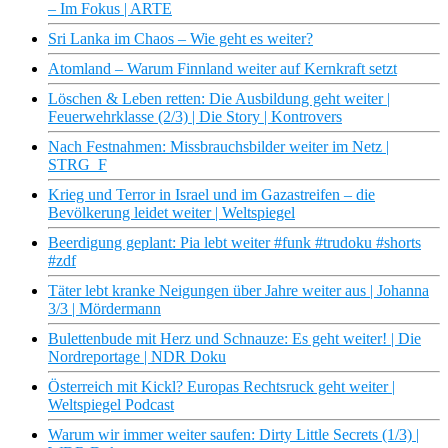
– Im Fokus | ARTE
Sri Lanka im Chaos – Wie geht es weiter?
Atomland – Warum Finnland weiter auf Kernkraft setzt
Löschen & Leben retten: Die Ausbildung geht weiter |
Feuerwehrklasse (2/3) | Die Story | Kontrovers
Nach Festnahmen: Missbrauchsbilder weiter im Netz |
STRG_F
Krieg und Terror in Israel und im Gazastreifen – die
Bevölkerung leidet weiter | Weltspiegel
Beerdigung geplant: Pia lebt weiter #funk #trudoku #shorts
#zdf
Täter lebt kranke Neigungen über Jahre weiter aus | Johanna
3/3 | Mördermann
Bulettenbude mit Herz und Schnauze: Es geht weiter! | Die
Nordreportage | NDR Doku
Österreich mit Kickl? Europas Rechtsruck geht weiter |
Weltspiegel Podcast
Warum wir immer weiter saufen: Dirty Little Secrets (1/3) |