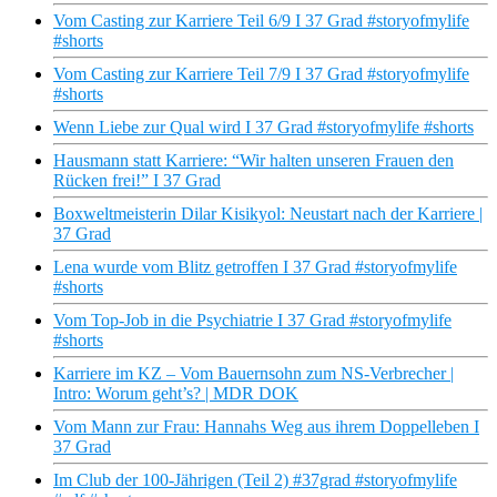
Vom Casting zur Karriere Teil 6/9 I 37 Grad #storyofmylife
#shorts
Vom Casting zur Karriere Teil 7/9 I 37 Grad #storyofmylife
#shorts
Wenn Liebe zur Qual wird I 37 Grad #storyofmylife #shorts
Hausmann statt Karriere: “Wir halten unseren Frauen den
Rücken frei!” I 37 Grad
Boxweltmeisterin Dilar Kisikyol: Neustart nach der Karriere |
37 Grad
Lena wurde vom Blitz getroffen I 37 Grad #storyofmylife
#shorts
Vom Top-Job in die Psychiatrie I 37 Grad #storyofmylife
#shorts
Karriere im KZ – Vom Bauernsohn zum NS-Verbrecher |
Intro: Worum geht’s? | MDR DOK
Vom Mann zur Frau: Hannahs Weg aus ihrem Doppelleben I
37 Grad
Im Club der 100-Jährigen (Teil 2) #37grad #storyofmylife