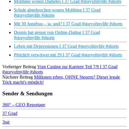
Mobbing wegen Diabetes I 37 Grad #storyofmylife #shorts
Schule abgebrochen wegen Mobbing I 37 Grad
#storyofmylife #shorts
Mit 30 Jungfrau – ja, und? I 37 Grad #storyofmylife #shorts
Dennis hat genug von Online-Dating I 37 Grad
#storyofmylife #shorts
Leben mit Depressionen I 37 Grad #storyofmylife #shorts
Plötzlich verwitwet mit 29 I 37 Grad #storyofmylife #shorts
Vorheriger Beitrag
Vom Casting zur Karriere Teil 7/9 I 37 Grad
#storyofmylife #shorts
Nächster Beitrag
Millionen erben, OHNE Steuern? Dieser legale
Trick macht's möglich!
Sender & Sendungen
360° – GEO Reportage
37 Grad
3sat