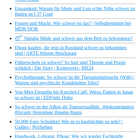
Einsamkeit: Warum für Marie und Luis echte Nähe schwer zu
finden ist I 37 Grad
Frauen und Macht: Wie schwer ist das? | Selbstbestimmt bei
MDR DOK
😴 Ständig Müde und schwer aus dem Bett zu bekommen?
Dinge kaufen, die jetzt in Russland schwer zu bekommen
sind | ARTE #shorts #trackseast
Führerschein zu schwer? So hart sind Theorie und Praxis
wirklich | Die Story | Kontrovers | BR24
Psychotherapie: So schwer ist die Therapieplatzsuche (Wdh) |
Warum sind psychische Krankheiten Tabu?
Von Miet-Freundin bis Kuschel-Café: Wieso Dating in Japan
so schwer ist | ZDFinfo Doku
So schwer ist der Alltag als Transsexuallität.. #dokumentation
#focustv #reportage #mama #papa
50.000 Euro Schulden! Wie ist es kaufsüchtig zu sein? |
Galileo | ProSieben
Handwerk, Lehramt, Pflege: Wie wir wieder Fachkräfte