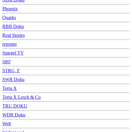
Phoenix
Quarks
RBB Doku
Real Stories
reporter
Spiegel TV
SRF
STRG_F
SWR Doku
Terra X
Terra X Lesch & Co
TRU DOKU
WDR Doku
Welt