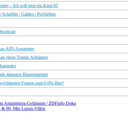
ter – Ich will jetzt ein Kind #5
e Schöffin | Galileo | ProSieben
#podcast
n an AfD-Aussteiger
en an einen Trump-Anhänger
ndsammler
nds jüngsten Bürgermeister
e wichtigsten Fragen zum 0,0% Bier!
 im Antanimora-Gefängnis | ZDFinfo Doku
 & 90. Mio Luxus-Villen