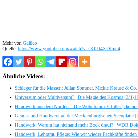
Mehr von
Galileo
Quelle:
https://www.youtube.com/watch?v=sK0D4XDfmn4
Ähnliche Videos:
Schlager für die Massen: Julian Sommer, Mickie Krause & C
Universum oder Multiversum? | Die Magie des Kosmos (3/4)
Handwerk aus dem Norden – Die Wohntraum-Erfüller | die no
Genuss und Handwerk an der Mecklenburgischen Seenplatte 
Handwerk: Warum hat niemand mehr Bock drauf? | WDR Do
Handwerk, Lehramt, Pflege: Wie wir wieder Fachkräfte find