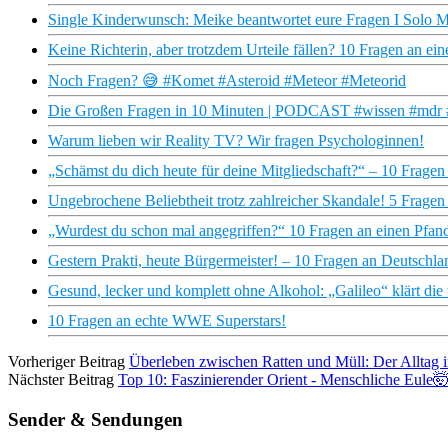
Single Kinderwunsch: Meike beantwortet eure Fragen I Solo Mut
Keine Richterin, aber trotzdem Urteile fällen? 10 Fragen an ein
Noch Fragen? 😅 #Komet #Asteroid #Meteor #Meteorid
Die Großen Fragen in 10 Minuten | PODCAST #wissen #mdr 
Warum lieben wir Reality TV? Wir fragen Psychologinnen!
„Schämst du dich heute für deine Mitgliedschaft?“ – 10 Frage
Ungebrochene Beliebtheit trotz zahlreicher Skandale! 5 Frag
„Wurdest du schon mal angegriffen?“ 10 Fragen an einen Pfa
Gestern Prakti, heute Bürgermeister! – 10 Fragen an Deutschla
Gesund, lecker und komplett ohne Alkohol: „Galileo“ klärt di
10 Fragen an echte WWE Superstars!
Vorheriger Beitrag
Überleben zwischen Ratten und Müll: Der Alltag
Nächster Beitrag
Top 10: Faszinierender Orient - Menschliche Eule
Sender & Sendungen