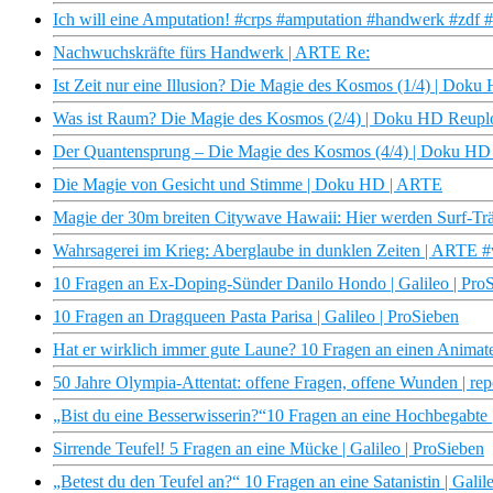
Ich will eine Amputation! #crps #amputation #handwerk #zdf 
Nachwuchskräfte fürs Handwerk | ARTE Re:
Ist Zeit nur eine Illusion? Die Magie des Kosmos (1/4) | Do
Was ist Raum? Die Magie des Kosmos (2/4) | Doku HD Reup
Der Quantensprung – Die Magie des Kosmos (4/4) | Doku H
Die Magie von Gesicht und Stimme | Doku HD | ARTE
Magie der 30m breiten Citywave Hawaii: Hier werden Surf-T
Wahrsagerei im Krieg: Aberglaube in dunklen Zeiten | ARTE #
10 Fragen an Ex-Doping-Sünder Danilo Hondo | Galileo | Pro
10 Fragen an Dragqueen Pasta Parisa | Galileo | ProSieben
Hat er wirklich immer gute Laune? 10 Fragen an einen Animateu
50 Jahre Olympia-Attentat: offene Fragen, offene Wunden | r
„Bist du eine Besserwisserin?“10 Fragen an eine Hochbegabte |
Sirrende Teufel! 5 Fragen an eine Mücke | Galileo | ProSieben
„Betest du den Teufel an?“ 10 Fragen an eine Satanistin | Galil