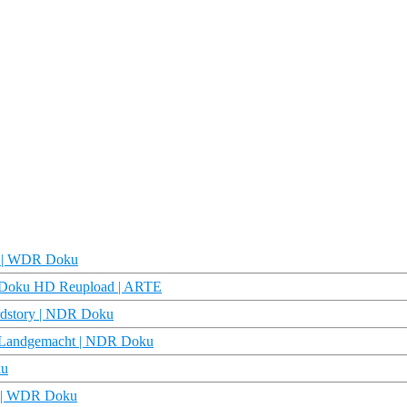
o. | WDR Doku
 | Doku HD Reupload | ARTE
rdstory | NDR Doku
| Landgemacht | NDR Doku
ku
en | WDR Doku