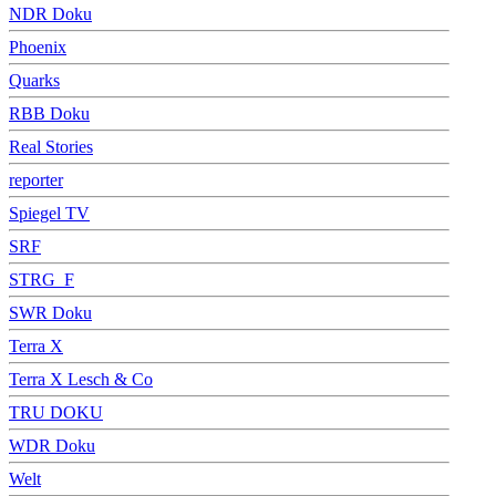
NDR Doku
Phoenix
Quarks
RBB Doku
Real Stories
reporter
Spiegel TV
SRF
STRG_F
SWR Doku
Terra X
Terra X Lesch & Co
TRU DOKU
WDR Doku
Welt