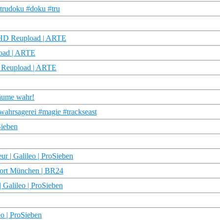
#trudoku #doku #tru
ku HD Reupload | ARTE
load | ARTE
D Reupload | ARTE
räume wahr!
wahrsagerei #magie #trackseast
Sieben
r | Galileo | ProSieben
eport München | BR24
 Galileo | ProSieben
eo | ProSieben