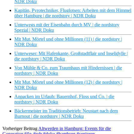
NDR Doku
Kapitän, Pyrotechniker, Fluglotsen: Arbeiten mit dem Himmel
über Hamburg | die nordstory | NDR Doku
Unterwegs mit der Eisenbahn durch MV | die nordstory
Spezial | NDR Doku
Mit Mut, Mörtel und ohne Millionen (11) | die nordstory |
NDR Doku
Unterweser: Mit Hafenkante, Großstadtflair und Inselidylle |
die nordstory | NDR Doku
Von Mühle & Co. zum Traumhaus mit Hindernissen | die
nordstory | NDR Doku
Mit Mut, Mörtel und ohne Millionen (12) | die nordstory |
NDR Doku
Anpacken im Urlaub: Bauernhof, Floss und Co. | die
nordstory | NDR Doku
Bäckermeister im Traditionsbetrieb: Neustart nach dem
Burnout | die nordstory | NDR Doku
Vorheriger Beitrag
Altwerden in Hamburg: Events für die
Generation 60+ #ndr #doku #hamburg #senioren