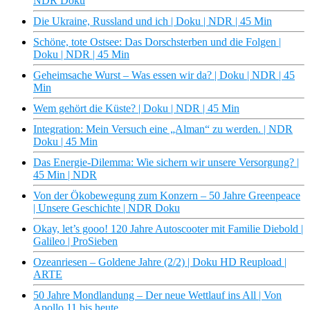
NDR Doku
Die Ukraine, Russland und ich | Doku | NDR | 45 Min
Schöne, tote Ostsee: Das Dorschsterben und die Folgen |
Doku | NDR | 45 Min
Geheimsache Wurst – Was essen wir da? | Doku | NDR | 45
Min
Wem gehört die Küste? | Doku | NDR | 45 Min
Integration: Mein Versuch eine „Alman“ zu werden. | NDR
Doku | 45 Min
Das Energie-Dilemma: Wie sichern wir unsere Versorgung? |
45 Min | NDR
Von der Ökobewegung zum Konzern – 50 Jahre Greenpeace
| Unsere Geschichte | NDR Doku
Okay, let’s gooo! 120 Jahre Autoscooter mit Familie Diebold |
Galileo | ProSieben
Ozeanriesen – Goldene Jahre (2/2) | Doku HD Reupload |
ARTE
50 Jahre Mondlandung – Der neue Wettlauf ins All | Von
Apollo 11 bis heute