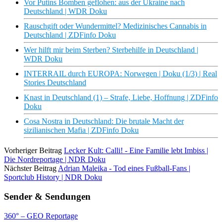
Vor Putins Bomben geflohen: aus der Ukraine nach
Deutschland | WDR Doku
Rauschgift oder Wundermittel? Medizinisches Cannabis in
Deutschland | ZDFinfo Doku
Wer hilft mir beim Sterben? Sterbehilfe in Deutschland |
WDR Doku
INTERRAIL durch EUROPA: Norwegen | Doku (1/3) | Real
Stories Deutschland
Knast in Deutschland (1) – Strafe, Liebe, Hoffnung | ZDFinfo
Doku
Cosa Nostra in Deutschland: Die brutale Macht der
sizilianischen Mafia | ZDFinfo Doku
Vorheriger Beitrag
Lecker Kult: Calli! - Eine Familie lebt Imbiss |
Die Nordreportage | NDR Doku
Nächster Beitrag
Adrian Maleika - Tod eines Fußball-Fans |
Sportclub History | NDR Doku
Sender & Sendungen
360° – GEO Reportage