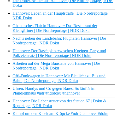
Die Döner-Brüder aus Hannover | Die Nordreportage | NDR
Doku
Hannover: Leben an der Hauptstraße | Die Nordreportage |
NDR Doku
Ghanaisches Flair in Hannover: Das Restaurant der
Kleingärtner | Die Nordreportage | NDR Doku
Nachts neben der Landebahn: Flughafen Hannover | Die
Nordreportage | NDR Doku
Hannover: Der Raschplatz zwischen Kneipen, Party und
Polizeieinsatz | Die Nordreportage | NDR Doku
Arbeiten auf der Mega-Baustelle von Hannover | Die
Nordreportage | NDR Doku
Öffi-Funkwagen in Hannover: Mit Blaulicht zu Bus und
Bahn | Die Nordreportage | NDR Doku
Uhren, Handys und Co gegen Bares: So läuft’s im
Pfandleihhaus #ndr #ndrdoku #hannover
Hannover: Die Lebensretter von der Station 67 | Doku &
Reportage | NDR Doku
Kampf um den Kiosk am Kröpcke #ndr #hannover #doku