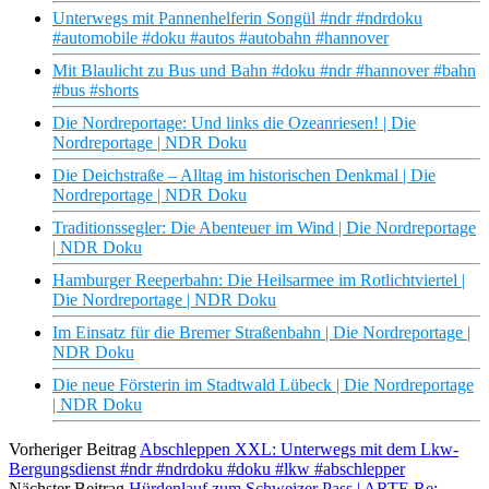
Unterwegs mit Pannenhelferin Songül #ndr #ndrdoku
#automobile #doku #autos #autobahn #hannover
Mit Blaulicht zu Bus und Bahn #doku #ndr #hannover #bahn
#bus #shorts
Die Nordreportage: Und links die Ozeanriesen! | Die
Nordreportage | NDR Doku
Die Deichstraße – Alltag im historischen Denkmal | Die
Nordreportage | NDR Doku
Traditionssegler: Die Abenteuer im Wind | Die Nordreportage
| NDR Doku
Hamburger Reeperbahn: Die Heilsarmee im Rotlichtviertel |
Die Nordreportage | NDR Doku
Im Einsatz für die Bremer Straßenbahn | Die Nordreportage |
NDR Doku
Die neue Försterin im Stadtwald Lübeck | Die Nordreportage
| NDR Doku
Vorheriger Beitrag
Abschleppen XXL: Unterwegs mit dem Lkw-
Bergungsdienst #ndr #ndrdoku #doku #lkw #abschlepper
Nächster Beitrag
Hürdenlauf zum Schweizer Pass | ARTE Re: