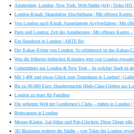
Amsterdam, London, New York: Welt-Städte (4/4) | Doku HD
London-Kigali: Skandalöse Abschiebung | Mit offenen Karten
Von London nach Kigali: Ausgelagerte Asylverfahren | Mit of
Paris und London: Zeit der Annäherung | Mit offenen Karten 
Ein Hausboot in London | ARTE Re:
Der Kakao König von London: So erfolgreich ist das Kakao-Ca
Was die früheren britischen Kolonien jetzt von London erwarte
Geheimtipps aus London & New York – In welcher Stadt ist der 
Mit 3,40€ und etwas Glück zum Traumhaus in London! | Galile
Bis zu 90.000 Euro: Handgemachte High-Class-Globen aus L
London zu teuer für Familien
Die geheime Welt der Gentlemen’s Clubs – mitten in London | 
Bettwanzen in London
Messer-Kästen, Aal-Sülze und Pub-Glocken: Diese Dinge gibt 
3D Illusionen erobern die Städte – von Tokio bis London revol