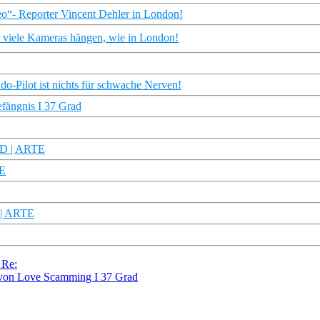
o“- Reporter Vincent Dehler in London!
so viele Kameras hängen, wie in London!
o-Pilot ist nichts für schwache Nerven!
efängnis I 37 Grad
 HD | ARTE
TE
D | ARTE
 Re:
r von Love Scamming I 37 Grad