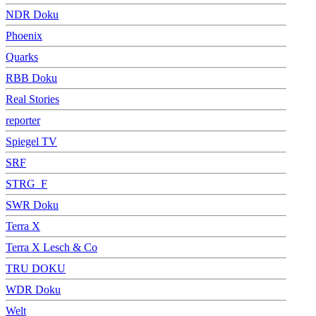
NDR Doku
Phoenix
Quarks
RBB Doku
Real Stories
reporter
Spiegel TV
SRF
STRG_F
SWR Doku
Terra X
Terra X Lesch & Co
TRU DOKU
WDR Doku
Welt