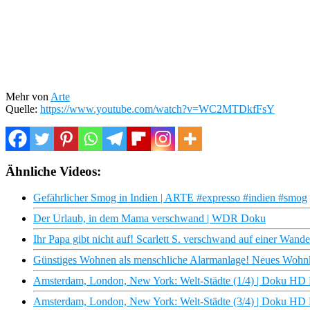
Mehr von
Arte
Quelle:
https://www.youtube.com/watch?v=WC2MTDkfFsY
Ähnliche Videos:
Gefährlicher Smog in Indien | ARTE #expresso #indien #smog
Der Urlaub, in dem Mama verschwand | WDR Doku
Ihr Papa gibt nicht auf! Scarlett S. verschwand auf einer Wande
Günstiges Wohnen als menschliche Alarmanlage! Neues Wohn
Amsterdam, London, New York: Welt-Städte (1/4) | Doku HD
Amsterdam, London, New York: Welt-Städte (3/4) | Doku HD