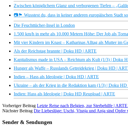
Zwischen königlichem Glanz und verborgenen Tiefen – „Galile
📷🏴 Wusstest du, dass in keiner anderen europäischen Stadt 
Die Feuchttücher-Insel in London
1.500 km/h in mehr als 10.000 Metern Höhe: Der Job als Tornad
Mit vier Kindern im Knast – Katharinas Alltag als Mutter im G
Als der Reichstag brannte | Doku HD | ARTE
Kapitalismus made in USA – Reichtum als Kult (1/3) | Doku
Hunger als Waffe – Russlands Getreidekrieg | Doku HD | AR
Indien – Hass als Ideologie | Doku HD | ARTE
Ukraine – als der Krieg in die Redaktion kam (1/3) | Doku H
Indien: Hass als Ideologie | Doku HD Reupload | ARTE
Vorheriger Beitrag
Letzte Reise nach Belgien, zur Sterbehilfe | ARTE
Nächster Beitrag
Die Liebeslüge: Uschi, Visnja und Anja sind Opfe
Sender & Sendungen