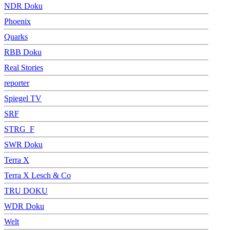
NDR Doku
Phoenix
Quarks
RBB Doku
Real Stories
reporter
Spiegel TV
SRF
STRG_F
SWR Doku
Terra X
Terra X Lesch & Co
TRU DOKU
WDR Doku
Welt