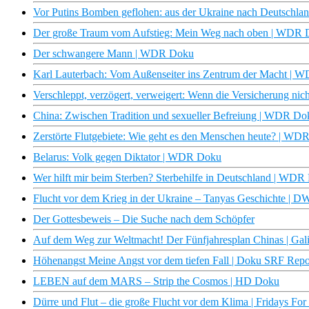
Vor Putins Bomben geflohen: aus der Ukraine nach Deutschl
Der große Traum vom Aufstieg: Mein Weg nach oben | WDR
Der schwangere Mann | WDR Doku
Karl Lauterbach: Vom Außenseiter ins Zentrum der Macht |
Verschleppt, verzögert, verweigert: Wenn die Versicherung ni
China: Zwischen Tradition und sexueller Befreiung | WDR Do
Zerstörte Flutgebiete: Wie geht es den Menschen heute? | W
Belarus: Volk gegen Diktator | WDR Doku
Wer hilft mir beim Sterben? Sterbehilfe in Deutschland | WD
Flucht vor dem Krieg in der Ukraine – Tanyas Geschichte | 
Der Gottesbeweis – Die Suche nach dem Schöpfer
Auf dem Weg zur Weltmacht! Der Fünfjahresplan Chinas | Gali
Höhenangst Meine Angst vor dem tiefen Fall | Doku SRF Rep
LEBEN auf dem MARS – Strip the Cosmos | HD Doku
Dürre und Flut – die große Flucht vor dem Klima | Fridays For