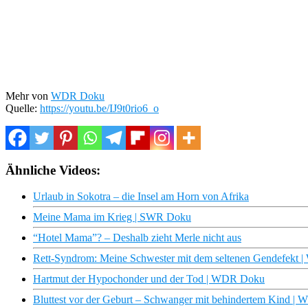
Mehr von
WDR Doku
Quelle:
https://youtu.be/IJ9t0rio6_o
Ähnliche Videos:
Urlaub in Sokotra – die Insel am Horn von Afrika
Meine Mama im Krieg | SWR Doku
“Hotel Mama”? – Deshalb zieht Merle nicht aus
Rett-Syndrom: Meine Schwester mit dem seltenen Gendefekt
Hartmut der Hypochonder und der Tod | WDR Doku
Bluttest vor der Geburt – Schwanger mit behindertem Kind 