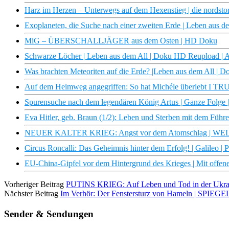
Harz im Herzen – Unterwegs auf dem Hexenstieg | die nordst
Exoplaneten, die Suche nach einer zweiten Erde | Leben aus 
MiG – ÜBERSCHALLJÄGER aus dem Osten | HD Doku
Schwarze Löcher | Leben aus dem All | Doku HD Reupload |
Was brachten Meteoriten auf die Erde? |Leben aus dem All |
Auf dem Heimweg angegriffen: So hat Michéle überlebt I 
Spurensuche nach dem legendären König Artus | Ganze Folge |
Eva Hitler, geb. Braun (1/2): Leben und Sterben mit dem Führe
NEUER KALTER KRIEG: Angst vor dem Atomschlag | WEL
Circus Roncalli: Das Geheimnis hinter dem Erfolg! | Galileo | 
EU-China-Gipfel vor dem Hintergrund des Krieges | Mit offe
Vorheriger Beitrag
PUTINS KRIEG: Auf Leben und Tod in der Ukra
Nächster Beitrag
Im Verhör: Der Fenstersturz von Hameln | SPIEG
Sender & Sendungen