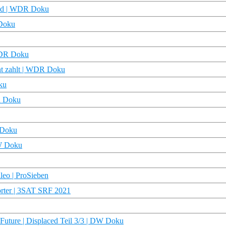
and | WDR Doku
 Doku
 WDR Doku
cht zahlt | WDR Doku
ku
DR Doku
R Doku
DW Doku
leo | ProSieben
orter | 3SAT SRF 2021
 Future | Displaced Teil 3/3 | DW Doku