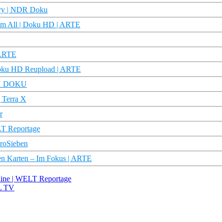
ory | NDR Doku
dem All | Doku HD | ARTE
 ARTE
 Doku HD Reupload | ARTE
TRU DOKU
 Terra X
r
T Reportage
ProSieben
nen Karten – Im Fokus | ARTE
ine | WELT Reportage
EL TV