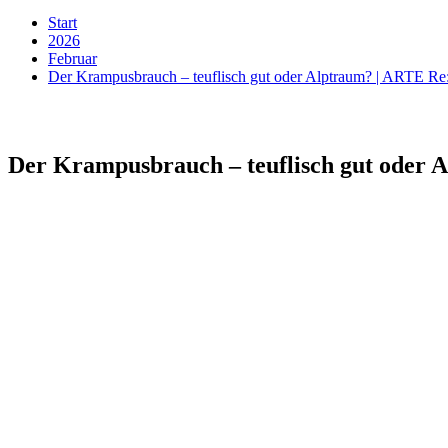
Start
2026
Februar
Der Krampusbrauch – teuflisch gut oder Alptraum? | ARTE Re
Der Krampusbrauch – teuflisch gut oder 