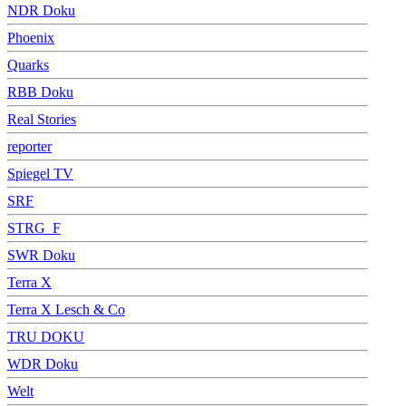
NDR Doku
Phoenix
Quarks
RBB Doku
Real Stories
reporter
Spiegel TV
SRF
STRG_F
SWR Doku
Terra X
Terra X Lesch & Co
TRU DOKU
WDR Doku
Welt