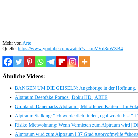
Mehr von
Arte
Quelle:
https://www.youtube.com/watch?v=kmVVd8oWZB4
Ähnliche Videos:
BANGEN UM DIE GEISELN: Angehörige in der Hoffnung, ge
Alptraum Deepfake-Pornos | Doku HD | ARTE
Grönland: Dänemarks Alptraum | Mit offenen Karten – Im Fo
Alptraum Stalking: “Ich werde dich finden, egal wo du bist.” I
Risiko Mietwohnung: Wenn Vermieten zum Alptraum wird | Die
Almtraum wird zum Alptraum I 37 Grad #storyofmylife #short