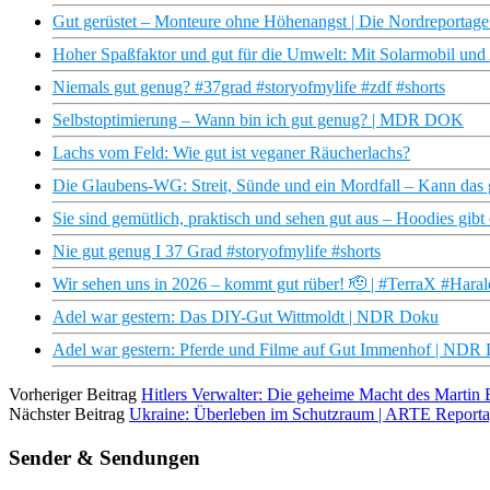
Gut gerüstet – Monteure ohne Höhenangst | Die Nordreporta
Hoher Spaßfaktor und gut für die Umwelt: Mit Solarmobil u
Niemals gut genug? #37grad #storyofmylife #zdf #shorts
Selbstoptimierung – Wann bin ich gut genug? | MDR DOK
Lachs vom Feld: Wie gut ist veganer Räucherlachs?
Die Glaubens-WG: Streit, Sünde und ein Mordfall – Kann das 
Sie sind gemütlich, praktisch und sehen gut aus – Hoodies gibt
Nie gut genug I 37 Grad #storyofmylife #shorts
Wir sehen uns in 2026 – kommt gut rüber! 🫡 | #TerraX #Hara
Adel war gestern: Das DIY-Gut Wittmoldt | NDR Doku
Adel war gestern: Pferde und Filme auf Gut Immenhof | NDR
Vorheriger Beitrag
Hitlers Verwalter: Die geheime Macht des Marti
Nächster Beitrag
Ukraine: Überleben im Schutzraum | ARTE Report
Sender & Sendungen