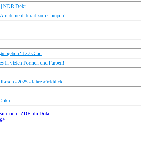
ge | NDR Doku
nd Amphibienfahrrad zum Campen!
gut gehen? I 37 Grad
 es in vielen Formen und Farben!
ldLesch #2025 #Jahresrückblick
 Doku
n Bormann | ZDFinfo Doku
age