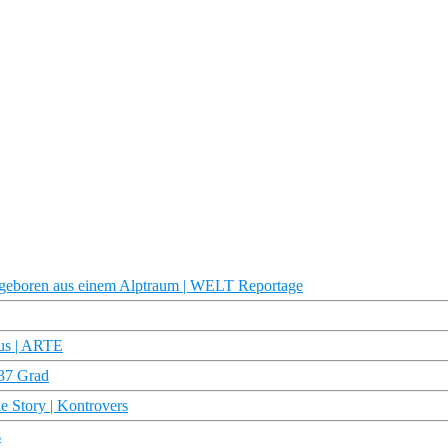
boren aus einem Alptraum | WELT Reportage
kus | ARTE
 37 Grad
 Story | Kontrovers
s