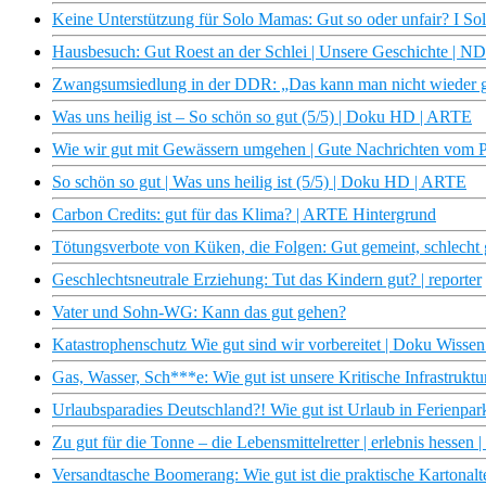
Keine Unterstützung für Solo Mamas: Gut so oder unfair? I Solo
Hausbesuch: Gut Roest an der Schlei | Unsere Geschichte | 
Zwangsumsiedlung in der DDR: „Das kann man nicht wieder 
Was uns heilig ist – So schön so gut (5/5) | Doku HD | ARTE
Wie wir gut mit Gewässern umgehen | Gute Nachrichten vom 
So schön so gut | Was uns heilig ist (5/5) | Doku HD | ARTE
Carbon Credits: gut für das Klima? | ARTE Hintergrund
Tötungsverbote von Küken, die Folgen: Gut gemeint, schlecht
Geschlechtsneutrale Erziehung: Tut das Kindern gut? | reporter
Vater und Sohn-WG: Kann das gut gehen?
Katastrophenschutz Wie gut sind wir vorbereitet | Doku Wiss
Gas, Wasser, Sch***e: Wie gut ist unsere Kritische Infrastruktur
Urlaubsparadies Deutschland?! Wie gut ist Urlaub in Ferienpa
Zu gut für die Tonne – die Lebensmittelretter | erlebnis hesse
Versandtasche Boomerang: Wie gut ist die praktische Kartonalt