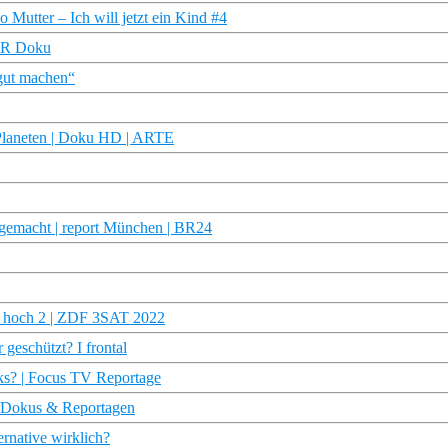
 Mutter – Ich will jetzt ein Kind #4
NDR Doku
gut machen“
Planeten | Doku HD | ARTE
 gemacht | report München | BR24
en hoch 2 | ZDF 3SAT 2022
 geschützt? I frontal
rks? | Focus TV Reportage
n | Dokus & Reportagen
ernative wirklich?