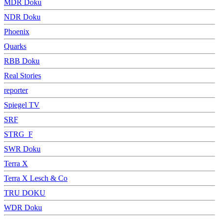
MDR Doku
NDR Doku
Phoenix
Quarks
RBB Doku
Real Stories
reporter
Spiegel TV
SRF
STRG_F
SWR Doku
Terra X
Terra X Lesch & Co
TRU DOKU
WDR Doku