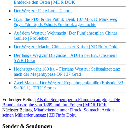
Entdecke den Osten | MDR DOK
Der Weg zur Fake Louis #shorts
Gysi, die PDS & der Putnik-Deal: 107 Mio. D-Mark weg
#gysi #ddr #pds #shorts #mdrdok #geschichte
Auf dem Weg zur Weltmacht! Der Fünfjahresplan Chinas |
Galileo | ProSieben
Der Weg zur Macht: Chinas erster Kaiser | ZDFinfo Doku
Der lange Weg zur Diagnose – ADHS bei Erwachsenen |
SWR Doku
Höchstgewicht 180 kg – Florians Weg zur Selbstakzeptanz
nach der Magenbypass-OP I 37 Grad
Zwei Mamas: Der Weg zur Regenbogenfamilie (Episode 3/3
Staffel 1) | TRU Stories
Vorheriger Beitrag
Als die Semperoper in Flammen aufging - Die
Brandkatastrophe von 1869 und ihre Folgen | MDR DOK
Nächster Beitrag
Mitarbeitende unter Druck: So macht Action
seinen Milliardenumsatz | ZDFinfo Doku
Sender & Sendungen