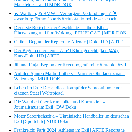
Mansfelder Land | MDR DOK
🚗 Wartburg & BMW – Verborgene Verbindungen? 🏁
#wartburg #bmw #shorts #retro #automobile #eisenach
Der erste Bestseller der Geschichte: Luthers Bibel-
Übersetzung und ihre Wirkung | REUPLOAD | MDR DOK
Chile – Beginn der Regierung Allende | Doku HD | ARTE
Der Beginn einer neuen Ära? | Klimagerechtigkeit (4/4) |
Kurz-Doku HD | ARTE
Jill und Finja: Beginn der Regenbogenfamilie #trudoku #zdf
Auf den Spuren Martin Luthers – Von der Oberlausitz nach
Wittenberg | MDR DOK
Leben im Exil: Der endlose Kampf der Sahraoui um einen
eigenen Staat | Weltspiegel
Die Wahrheit über Kriminalität und Korruption –
Journalismus im Exil | DW Doku
Motor Saporischschja – Ukrainische Handballer im deutschen
Exil | Sportclub | NDR Doku
Frankreich: Paris 2024, Athleten im Exil | ARTE Reportage