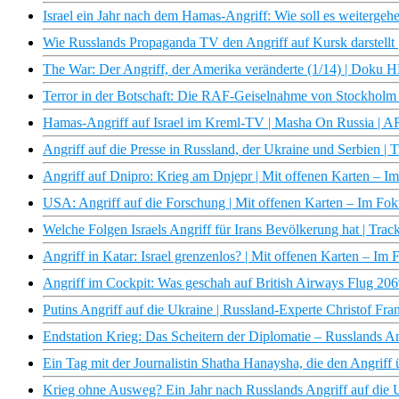
Israel ein Jahr nach dem Hamas-Angriff: Wie soll es weitergeh
Wie Russlands Propaganda TV den Angriff auf Kursk darstellt
The War: Der Angriff, der Amerika veränderte (1/14) | Doku
Terror in der Botschaft: Die RAF-Geiselnahme von Stockholm
Hamas-Angriff auf Israel im Kreml-TV | Masha On Russia | 
Angriff auf die Presse in Russland, der Ukraine und Serbien | 
Angriff auf Dnipro: Krieg am Dnjepr | Mit offenen Karten – 
USA: Angriff auf die Forschung | Mit offenen Karten – Im Fo
Welche Folgen Israels Angriff für Irans Bevölkerung hat | Tra
Angriff in Katar: Israel grenzenlos? | Mit offenen Karten – Im
Angriff im Cockpit: Was geschah auf British Airways Flug 20
Putins Angriff auf die Ukraine | Russland-Experte Christof F
Endstation Krieg: Das Scheitern der Diplomatie – Russlands A
Ein Tag mit der Journalistin Shatha Hanaysha, die den Angriff 
Krieg ohne Ausweg? Ein Jahr nach Russlands Angriff auf die 