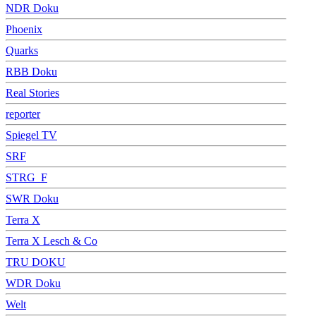
NDR Doku
Phoenix
Quarks
RBB Doku
Real Stories
reporter
Spiegel TV
SRF
STRG_F
SWR Doku
Terra X
Terra X Lesch & Co
TRU DOKU
WDR Doku
Welt