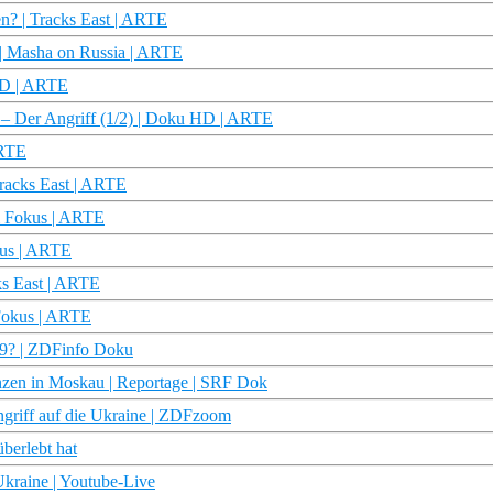
en? | Tracks East | ARTE
 | Masha on Russia | ARTE
 HD | ARTE
 – Der Angriff (1/2) | Doku HD | ARTE
ARTE
Tracks East | ARTE
Im Fokus | ARTE
kus | ARTE
cks East | ARTE
 Fokus | ARTE
69? | ZDFinfo Doku
ranzen in Moskau | Reportage | SRF Dok
ngriff auf die Ukraine | ZDFzoom
überlebt hat
Ukraine | Youtube-Live