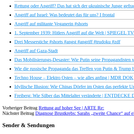
Rettung oder Angriff? Das hat sich der ukrainische Junge gefrag
Angriff auf Israel: Was bedeutet das für uns? I frontal
Angriff auf militante Veganerin #shorts
1. September 1939: Hitlers Angriff auf die Welt | SPIEGEL TV
Drei Messerstiche #shorts #angst #angriff #trudoku #zdf
Angriff auf Gaza-Stadt
Das Mobilisierungs-Desaster: Wie Putin seine Propagandisten 
Wie die russische Propaganda das Treffen von Putin & Trump 
Techno House – Elektro Osten – wie alles anfing | MDR DOK
Idyllische Illusion: Wie Chinas Dörfer im Osten das perfekte U
Freiberg: Wie Silber das Mittelalter veränderte | ENTD
Vorheriger Beitrag
Rettung auf hoher See | ARTE Re:
Nächster Beitrag
Diagnose Brustkrebs: Sarahs „zweite Chance“ auf e
Sender & Sendungen