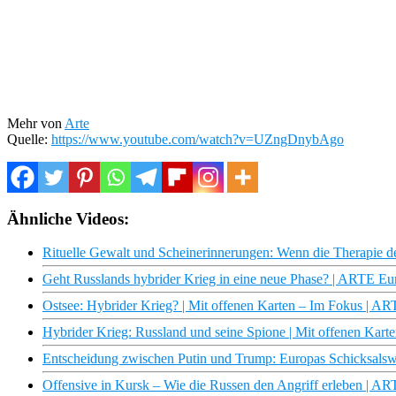
Mehr von
Arte
Quelle:
https://www.youtube.com/watch?v=UZngDnybAgo
Ähnliche Videos:
Rituelle Gewalt und Scheinerinnerungen: Wenn die Therapie dest
Geht Russlands hybrider Krieg in eine neue Phase? | ARTE E
Ostsee: Hybrider Krieg? | Mit offenen Karten – Im Fokus | A
Hybrider Krieg: Russland und seine Spione | Mit offenen Kar
Entscheidung zwischen Putin und Trump: Europas Schicksalsw
Offensive in Kursk – Wie die Russen den Angriff erleben | A