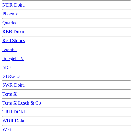
NDR Doku
Phoenix
Quarks
RBB Doku
Real Stories
reporter
Spiegel TV
SRF
STRG_F
SWR Doku
Terra X
Terra X Lesch & Co
TRU DOKU
WDR Doku
Welt