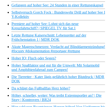
Gefangen auf hoher See: 24 Stunden in einer Rettungskapsel
Selbstversuch Gorch Fock : Bundeswehr Drill auf hoher See I
Y-Kollektiv
Premiere auf hoher See: Lohnt sich das neue
Kreuzfahrtschiff? | SPIEGEL TV für Sat.1
Letzte Rettung Kaiserschnitt: Lebensretter auf der
Frühchenstation 1 | MDR DOK
Akute Magenschmerzen: Verdacht auf Blinddarmentzündung!
#focustv #dokumentation #reportage #rettung
Hoher IQ: Fluch oder Segen?
Hoher Spaßfaktor und gut für die Umwelt: Mit Solarmobil
und Amphibienfahrrad zum Campen!
Die Tierretter · Kater Jägis gefährlich hoher Blutdruck | MDR
DOK
Da schlägt das Fußballfan Herz höher?
Höher, schneller, weiter: Was treibt Extremsportler an? | Die
Story | Kontrovers | BR24
Hier schlagen Beamt:innen-Herzen höher! Von Uniformen bis