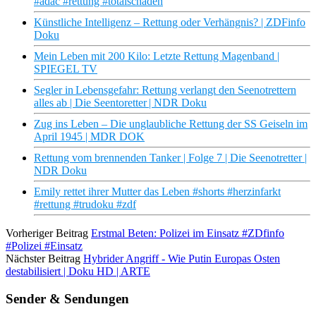
#adac #rettung #totalschaden
Künstliche Intelligenz – Rettung oder Verhängnis? | ZDFinfo
Doku
Mein Leben mit 200 Kilo: Letzte Rettung Magenband |
SPIEGEL TV
Segler in Lebensgefahr: Rettung verlangt den Seenotrettern
alles ab | Die Seentoretter | NDR Doku
Zug ins Leben – Die unglaubliche Rettung der SS Geiseln im
April 1945 | MDR DOK
Rettung vom brennenden Tanker | Folge 7 | Die Seenotretter |
NDR Doku
Emily rettet ihrer Mutter das Leben #shorts #herzinfarkt
#rettung #trudoku #zdf
Vorheriger Beitrag
Erstmal Beten: Polizei im Einsatz #ZDfinfo
#Polizei #Einsatz
Nächster Beitrag
Hybrider Angriff - Wie Putin Europas Osten
destabilisiert | Doku HD | ARTE
Sender & Sendungen