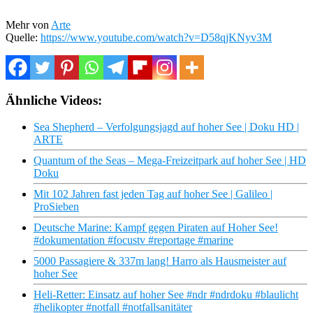
Mehr von
Arte
Quelle:
https://www.youtube.com/watch?v=D58qjKNyv3M
Ähnliche Videos:
Sea Shepherd – Verfolgungsjagd auf hoher See | Doku HD |
ARTE
Quantum of the Seas – Mega-Freizeitpark auf hoher See | HD
Doku
Mit 102 Jahren fast jeden Tag auf hoher See | Galileo |
ProSieben
Deutsche Marine: Kampf gegen Piraten auf Hoher See!
#dokumentation #focustv #reportage #marine
5000 Passagiere & 337m lang! Harro als Hausmeister auf
hoher See
Heli-Retter: Einsatz auf hoher See #ndr #ndrdoku #blaulicht
#helikopter #notfall #notfallsanitäter