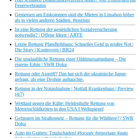
Feuerwehrautos
Gemessen am Einkommen sind die Mieten in Lissabon höher
als in vielen anderen Städten. #tourism
Ist eine Rettung der gestetzlichen Sozialversicherung
notwendig? | Offene Ideen | ARTE
Letzte Rettung Pfandleihhaus: Schnelles Geld in großer Not |
Die Story | Kontrovers | BR24
Die unglaubliche Rettung einer Oldtimersammlung – Die
eiserne Erbin | SWR Doku
Rettung oder Angriff? Das hat sich der ukrainische Junge
gefragt, als eine Drohne auftauchte.
Rettung in der Notaufnahme | Notfall Krankenhaus | Preview
(4/7)
Wettlauf gegen die Kälte: Heldenhafte Rettung von
Meeresschildkröten in den USA I Weltspiegel
Gefangen im Straßennetz – Rettung für die Wildtiere? | SWR
Doku
Auto im Graben: Totalschaden! #focustv #reportage #auto