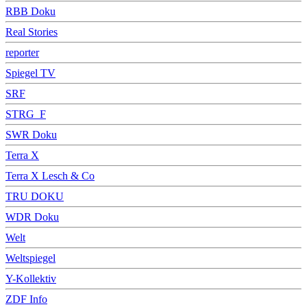
RBB Doku
Real Stories
reporter
Spiegel TV
SRF
STRG_F
SWR Doku
Terra X
Terra X Lesch & Co
TRU DOKU
WDR Doku
Welt
Weltspiegel
Y-Kollektiv
ZDF Info