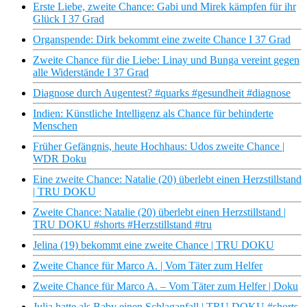
Erste Liebe, zweite Chance: Gabi und Mirek kämpfen für ihr
Glück I 37 Grad
Organspende: Dirk bekommt eine zweite Chance I 37 Grad
Zweite Chance für die Liebe: Linay und Bunga vereint gegen
alle Widerstände I 37 Grad
Diagnose durch Augentest? #quarks #gesundheit #diagnose
Indien: Künstliche Intelligenz als Chance für behinderte
Menschen
Früher Gefängnis, heute Hochhaus: Udos zweite Chance |
WDR Doku
Eine zweite Chance: Natalie (20) überlebt einen Herzstillstand
| TRU DOKU
Zweite Chance: Natalie (20) überlebt einen Herzstillstand |
TRU DOKU #shorts #Herzstillstand #tru
Jelina (19) bekommt eine zweite Chance | TRU DOKU
Zweite Chance für Marco A. | Vom Täter zum Helfer
Zweite Chance für Marco A. – Vom Täter zum Helfer | Doku
Julia hatte als Baby einen Schlaganfall | TRU DOKU #shorts