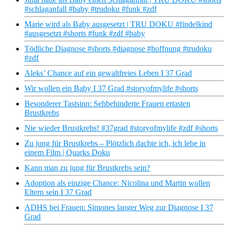
#schlaganfall #baby #trudoku #funk #zdf
Marie wird als Baby ausgesetzt | TRU DOKU #findelkind
#ausgesetzt #shorts #funk #zdf #baby
Tödliche Diagnose #shorts #diagnose #hoffnung #trudoku
#zdf
Aleks’ Chance auf ein gewaltfreies Leben I 37 Grad
Wir wollen ein Baby I 37 Grad #storyofmylife #shorts
Besonderer Tastsinn: Sehbehinderte Frauen ertasten
Brustkrebs
Nie wieder Brustkrebs! #37grad #storyofmylife #zdf #shorts
Zu jung für Brustkrebs – Plötzlich dachte ich, ich lebe in
einem Film | Quarks Doku
Kann man zu jung für Brustkrebs sein?
Adoption als einzige Chance: Nicolina und Martin wollen
Eltern sein I 37 Grad
ADHS bei Frauen: Simones langer Weg zur Diagnose I 37
Grad