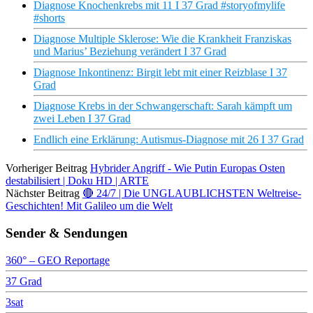
Diagnose Knochenkrebs mit 11 I 37 Grad #storyofmylife
#shorts
Diagnose Multiple Sklerose: Wie die Krankheit Franziskas
und Marius’ Beziehung verändert I 37 Grad
Diagnose Inkontinenz: Birgit lebt mit einer Reizblase I 37
Grad
Diagnose Krebs in der Schwangerschaft: Sarah kämpft um
zwei Leben I 37 Grad
Endlich eine Erklärung: Autismus-Diagnose mit 26 I 37 Grad
Vorheriger Beitrag
Hybrider Angriff - Wie Putin Europas Osten
destabilisiert | Doku HD | ARTE
Nächster Beitrag
🔴 24/7 | Die UNGLAUBLICHSTEN Weltreise-
Geschichten! Mit Galileo um die Welt
Sender & Sendungen
360° – GEO Reportage
37 Grad
3sat