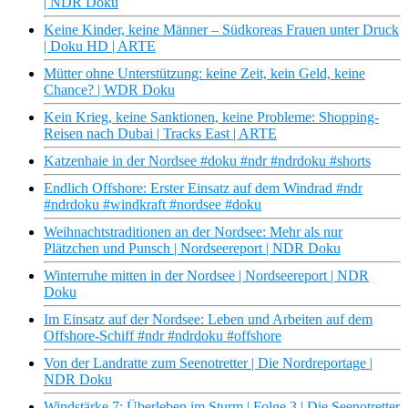
| NDR Doku
Keine Kinder, keine Männer – Südkoreas Frauen unter Druck
| Doku HD | ARTE
Mütter ohne Unterstützung: keine Zeit, kein Geld, keine
Chance? | WDR Doku
Kein Krieg, keine Sanktionen, keine Probleme: Shopping-
Reisen nach Dubai | Tracks East | ARTE
Katzenhaie in der Nordsee #doku #ndr #ndrdoku #shorts
Endlich Offshore: Erster Einsatz auf dem Windrad #ndr
#ndrdoku #windkraft #nordsee #doku
Weihnachtstraditionen an der Nordsee: Mehr als nur
Plätzchen und Punsch | Nordseereport | NDR Doku
Winterruhe mitten in der Nordsee | Nordseereport | NDR
Doku
Im Einsatz auf der Nordsee: Leben und Arbeiten auf dem
Offshore-Schiff #ndr #ndrdoku #offshore
Von der Landratte zum Seenotretter | Die Nordreportage |
NDR Doku
Windstärke 7: Überleben im Sturm | Folge 3 | Die Seenotretter