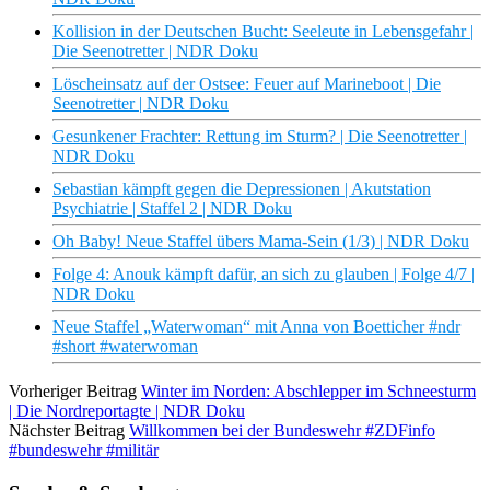
Kollision in der Deutschen Bucht: Seeleute in Lebensgefahr |
Die Seenotretter | NDR Doku
Löscheinsatz auf der Ostsee: Feuer auf Marineboot | Die
Seenotretter | NDR Doku
Gesunkener Frachter: Rettung im Sturm? | Die Seenotretter |
NDR Doku
Sebastian kämpft gegen die Depressionen | Akutstation
Psychiatrie | Staffel 2 | NDR Doku
Oh Baby! Neue Staffel übers Mama-Sein (1/3) | NDR Doku
Folge 4: Anouk kämpft dafür, an sich zu glauben | Folge 4/7 |
NDR Doku
Neue Staffel „Waterwoman“ mit Anna von Boetticher #ndr
#short #waterwoman
Vorheriger Beitrag
Winter im Norden: Abschlepper im Schneesturm
| Die Nordreportagte | NDR Doku
Nächster Beitrag
Willkommen bei der Bundeswehr #ZDFinfo
#bundeswehr #militär