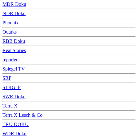
MDR Doku
NDR Doku
Phoenix
Quarks
RBB Doku
Real Stories
reporter
Spiegel TV
SRF
STRG_F
SWR Doku
Terra X
Terra X Lesch & Co
TRU DOKU
WDR Doku