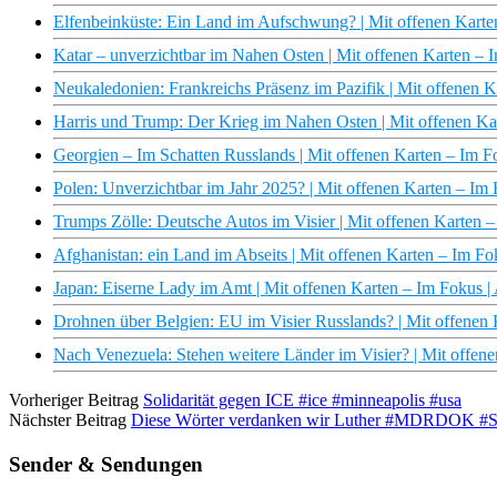
Elfenbeinküste: Ein Land im Aufschwung? | Mit offenen Kart
Katar – unverzichtbar im Nahen Osten | Mit offenen Karten –
Neukaledonien: Frankreichs Präsenz im Pazifik | Mit offenen 
Harris und Trump: Der Krieg im Nahen Osten | Mit offenen K
Georgien – Im Schatten Russlands | Mit offenen Karten – Im 
Polen: Unverzichtbar im Jahr 2025? | Mit offenen Karten – I
Trumps Zölle: Deutsche Autos im Visier | Mit offenen Karten
Afghanistan: ein Land im Abseits | Mit offenen Karten – Im F
Japan: Eiserne Lady im Amt | Mit offenen Karten – Im Fokus 
Drohnen über Belgien: EU im Visier Russlands? | Mit offenen
Nach Venezuela: Stehen weitere Länder im Visier? | Mit offe
Vorheriger Beitrag
Solidarität gegen ICE #ice #minneapolis #usa
Nächster Beitrag
Diese Wörter verdanken wir Luther #MDRDOK #Sho
Sender & Sendungen