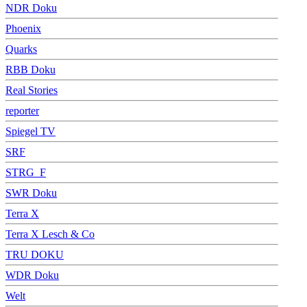
NDR Doku
Phoenix
Quarks
RBB Doku
Real Stories
reporter
Spiegel TV
SRF
STRG_F
SWR Doku
Terra X
Terra X Lesch & Co
TRU DOKU
WDR Doku
Welt