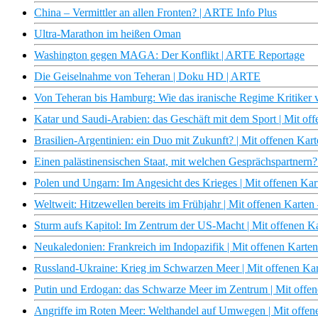
China – Vermittler an allen Fronten? | ARTE Info Plus
Ultra-Marathon im heißen Oman
Washington gegen MAGA: Der Konflikt | ARTE Reportage
Die Geiselnahme von Teheran | Doku HD | ARTE
Von Teheran bis Hamburg: Wie das iranische Regime Kritiker v
Katar und Saudi-Arabien: das Geschäft mit dem Sport | Mit o
Brasilien-Argentinien: ein Duo mit Zukunft? | Mit offenen Ka
Einen palästinensischen Staat, mit welchen Gesprächspartnern
Polen und Ungarn: Im Angesicht des Krieges | Mit offenen Ka
Weltweit: Hitzewellen bereits im Frühjahr | Mit offenen Karte
Sturm aufs Kapitol: Im Zentrum der US-Macht | Mit offenen 
Neukaledonien: Frankreich im Indopazifik | Mit offenen Kart
Russland-Ukraine: Krieg im Schwarzen Meer | Mit offenen Ka
Putin und Erdogan: das Schwarze Meer im Zentrum | Mit offe
Angriffe im Roten Meer: Welthandel auf Umwegen | Mit offen